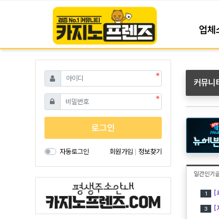
업체
메인 메뉴
필수
아이디
커뮤니
필수
비밀번호
로그인
자동로그인
회원가입
정보찾기
일간인기
[
1
[
3