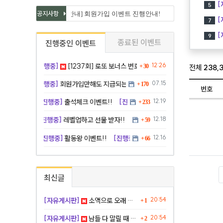
[
5
공지사항
[안내] 회원가입 이벤트 진행안내!
[안내] 아리아
[
7
[
9
종료된 이벤트
진행중인 이벤트
댓글
등록일
12:26
맞춰라!!
[진행중]
[1237회] 로또 보너스 번호를 맞춰라!!
[진행중]
[1237
30
전체
238,3
댓글
등록일
07.15
이벤트!
[진행중]
회원가입만해도 지급되는 회원가입이벤트!
[진행중]
회원가입만
170
번호
댓글
등록일
12.19
 이벤트!!
[진행중]
출석체크 이벤트!!
[진행중]
출석체크 이벤트!!
[진행중]
출
233
댓글
등록일
12.18
물 받자!!
[진행중]
레벨업하고 선물 받자!!
[진행중]
레벨업하고 선물 받자!!
59
댓글
등록일
12.16
 이벤트!!
[진행중]
활동왕 이벤트!!
[진행중]
활동왕 이벤트!!
[진행중]
활동왕
66
최신글
댓글
등록일
20:54
[자유게시판]
소액으로 오래 버티는 방법 아는 사람
1
댓글
등록일
20:54
[자유게시판]
남들 다 말릴 때 소신 배팅 던져서 이김
2