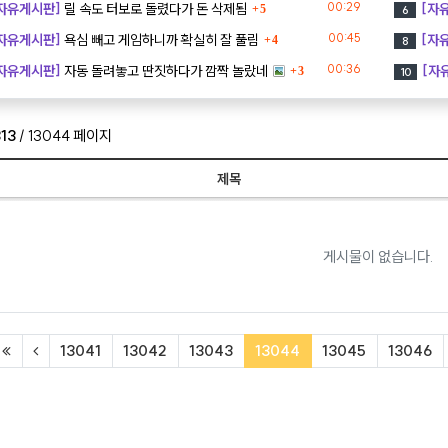
댓글
등록일
00:29
자유게시판]
릴 속도 터보로 돌렸다가 돈 삭제됨
[자
5
6
카지노 > 명성카지노 로 리뉴얼 됩니다.
[안내] 게임방카지노 → 에디션 
댓글
등록일
00:45
자유게시판]
욕심 빼고 게임하니까 확실히 잘 풀림
[자
4
8
댓글
등록일
00:36
자유게시판]
자동 돌려놓고 딴짓하다가 깜짝 놀랐네
[자
3
10
회] 로또 보너스 번호를 맞춰라!!
[진행중]
[1237회] 로또 보너스 번호를 맞춰라!!
13
/ 13044 페이지
해도 지급되는 회원가입이벤트!
[진행중]
회원가입만해도 지급되는 회원가입이벤
제목
석체크 이벤트!!
[진행중]
레벨업하고 선물 받자!!
게시물이 없습니다.
 이벤트!!
(first)
(previous)
(current)
13041
13042
13043
13044
13045
13046