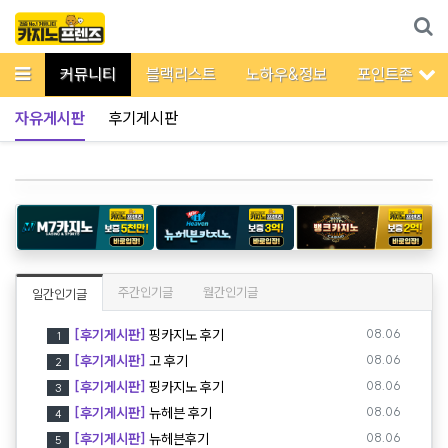
메뉴
이벤트
커뮤니티
블랙리스트
노하우&정보
포인트존
서
자유게시판
후기게시판
주간인기글
월간인기글
일간인기글
등록일
[후기게시판]
핑카지노 후기
08.06
1
등록일
[후기게시판]
고 후기
08.06
2
등록일
[후기게시판]
핑카지노 후기
08.06
3
등록일
[후기게시판]
뉴헤븐 후기
08.06
4
등록일
[후기게시판]
뉴헤븐후기
08.06
5