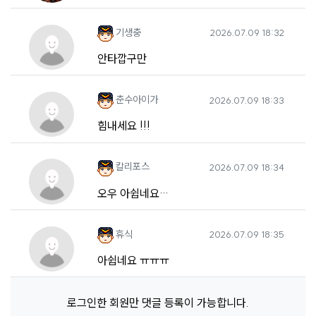
기생충님의 댓글
작성일
기생충
2026.07.09 18:32
안타깝구만
춘수아이가님의 댓글
작성일
춘수아이가
2026.07.09 18:33
힘내세요 !!!
칼리포스님의 댓글
작성일
칼리포스
2026.07.09 18:34
오우 아쉽네요…
휴식님의 댓글
작성일
휴식
2026.07.09 18:35
아쉽네요 ㅠㅠㅠ
로그인한 회원만 댓글 등록이 가능합니다.