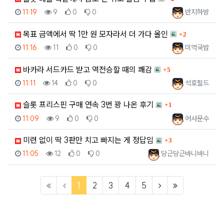
등록일
조회
추천
비추천
등록자
11:19
9
0
0
반지하방
댓글
목표 금액에서 딱 1만 원 모자라서 더 가다 올인
2
등록일
조회
추천
비추천
등록자
11:16
11
0
0
미역국밥
댓글
바카라 서드카드 받고 역전승할 때의 쾌감
5
등록일
조회
추천
비추천
등록자
11:11
14
0
0
석호필드
댓글
슬롯 프리스핀 구매 연속 3번 꽝 나온 후기
1
등록일
조회
추천
비추천
등록자
11:09
9
0
0
어사문수
댓글
미련 없이 딱 3판만 치고 빠지는 게 정답임
3
등록일
조회
추천
비추천
등록자
11:05
12
0
0
당근당근바니바니
(current)
(next)
(last)
1
2
3
4
5