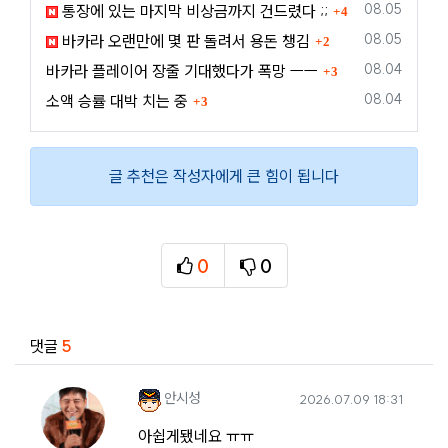
댓글
등록일
08.05
통장에 있는 마지막 비상금까지 건드렸다 ;;
4
댓글
등록일
08.05
바카라 오랜만에 몇 판 돌려서 용돈 챙김
2
댓글
등록일
08.04
바카라 플레이어 장줄 기대했다가 폭망 ㅡㅡ
3
댓글
등록일
08.04
소액 승률 대박 치는 중
3
글 추천은 작성자에게 큰 힘이 됩니다
0
0
추천
비추천
관련자료
댓글
5
안시성님의 댓글
작성일
안시성
2026.07.09 18:31
아쉽게됐네요 ㅠㅠ