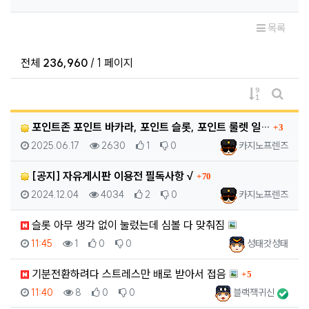
목록
전체
236,960
/ 1 페이지
게시물 정렬
게시판 
댓글
포인트존 포인트 바카라, 포인트 슬롯, 포인트 룰렛 일…
3
등록일
조회
추천
비추천
등록자
2025.06.17
2630
1
0
카지노프렌즈
댓글
[공지] 자유게시판 이용전 필독사항 √
70
등록일
조회
추천
비추천
등록자
2024.12.04
4034
2
0
카지노프렌즈
슬롯 아무 생각 없이 눌렀는데 심볼 다 맞춰짐
등록일
조회
추천
비추천
등록자
11:45
1
0
0
성태갓성태
댓글
기분전환하려다 스트레스만 배로 받아서 접음
5
등록일
조회
추천
비추천
등록자
11:40
8
0
0
블랙잭귀신