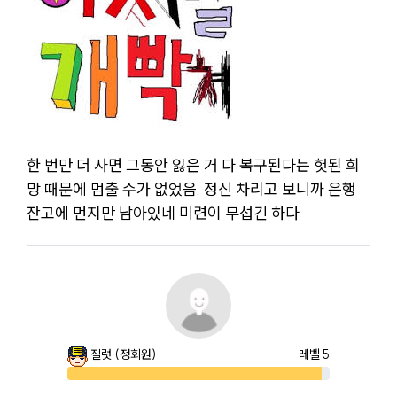
한 번만 더 사면 그동안 잃은 거 다 복구된다는 헛된 희
망 때문에 멈출 수가 없었음. 정신 차리고 보니까 은행
잔고에 먼지만 남아있네 미련이 무섭긴 하다
질럿
(정회원)
레벨 5
97%