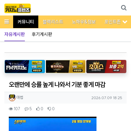
메뉴
이벤트
커뮤니티
블랙리스트
노하우&정보
포인트존
서
자유게시판
후기게시판
오랜만에 승률 높게 나와서 기분 좋게 마감
작성자 정보
작성
작성일
마법
2026.07.09 18:25
컨텐츠 정보
조회
댓글
추천
비추천
107
5
0
0
본문