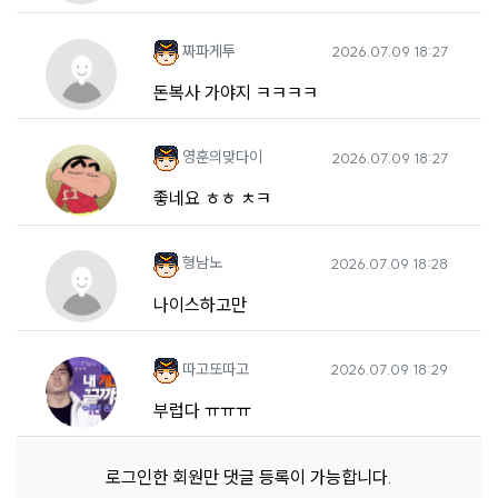
짜파게투님의 댓글
작성일
짜파게투
2026.07.09 18:27
돈복사 가야지 ㅋㅋㅋㅋ
영훈의맞다이님의 댓글
작성일
영훈의맞다이
2026.07.09 18:27
좋네요 ㅎㅎ ㅊㅋ
형남노님의 댓글
작성일
형남노
2026.07.09 18:28
나이스하고만
따고또따고님의 댓글
작성일
따고또따고
2026.07.09 18:29
부럽다 ㅠㅠㅠ
로그인한 회원만 댓글 등록이 가능합니다.