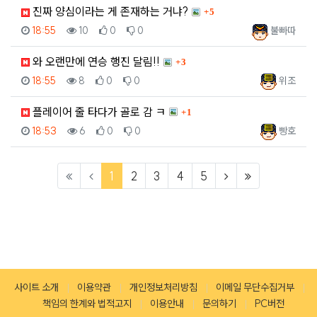
댓글
진짜 양심이라는 게 존재하는 거냐?
5
등록일
조회
추천
비추천
등록자
18:55
10
0
0
불빠따
댓글
와 오랜만에 연승 행진 달림!!
3
등록일
조회
추천
비추천
등록자
18:55
8
0
0
위조
댓글
플레이어 줄 타다가 골로 감 ㅋ
1
등록일
조회
추천
비추천
등록자
18:53
6
0
0
빵호
(current)
(next)
(last)
1
2
3
4
5
사이트 소개
이용약관
개인정보처리방침
이메일 무단수집거부
책임의 한계와 법적고지
이용안내
문의하기
PC버전