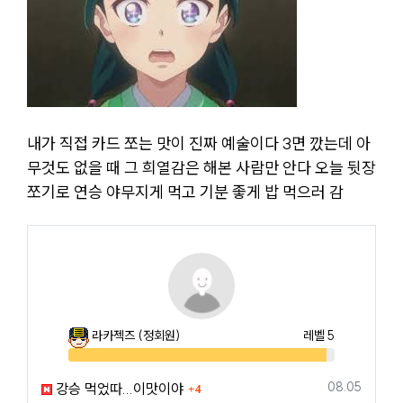
내가 직접 카드 쪼는 맛이 진짜 예술이다 3면 깠는데 아
무것도 없을 때 그 희열감은 해본 사람만 안다 오늘 뒷장
쪼기로 연승 야무지게 먹고 기분 좋게 밥 먹으러 감
라카젝즈
(정회원)
레벨 5
97%
댓글
등록일
08.05
강승 먹었따...이맛이야
4