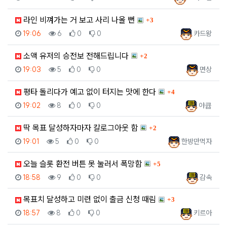
댓글
라인 비껴가는 거 보고 사리 나올 뻔
3
등록일
조회
추천
비추천
등록자
19:06
6
0
0
카드왕
댓글
소액 유저의 승전보 전해드립니다
2
등록일
조회
추천
비추천
등록자
19:03
5
0
0
면상
댓글
평타 돌리다가 예고 없이 터지는 맛에 한다
4
등록일
조회
추천
비추천
등록자
19:02
8
0
0
야큡
댓글
딱 목표 달성하자마자 칼로그아웃 함
2
등록일
조회
추천
비추천
등록자
19:01
5
0
0
한방만먹자
댓글
오늘 슬롯 환전 버튼 못 눌러서 폭망함
5
등록일
조회
추천
비추천
등록자
18:58
9
0
0
감속
댓글
목표치 달성하고 미련 없이 출금 신청 때림
3
등록일
조회
추천
비추천
등록자
18:57
8
0
0
키르아