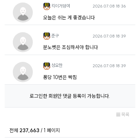
킥이거덩여님의 댓글
작성일
킥이거덩여
2026.07.08 18:36
오늘은 쉬는 게 좋겠습니다
준구님의 댓글
작성일
준구
2026.07.08 18:39
분노벳은 조심하셔야 합니다
성요한님의 댓글
작성일
성요한
2026.07.08 18:39
퐁당 10번은 빡침
로그인한 회원만 댓글 등록이 가능합니다.
목록
전체
237,663
/ 1 페이지