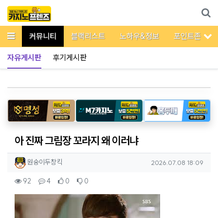
메뉴
이벤트
커뮤니티
블랙리스트
노하우&정보
포인트존
서
자유게시판
후기게시판
아 진짜 그림장 꼬라지 왜 이러냐
작성자 정보
작성
작성일
원숭이두창킥
2026.07.08 18:09
컨텐츠 정보
조회
댓글
추천
비추천
92
4
0
0
본문