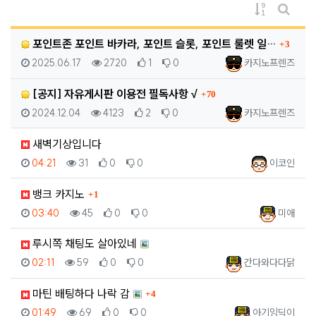
게시물 정렬
게시판 
댓글
포인트존 포인트 바카라, 포인트 슬롯, 포인트 룰렛 일…
3
등록일
조회
추천
비추천
등록자
2025.06.17
2720
1
0
카지노프렌즈
댓글
[공지] 자유게시판 이용전 필독사항 √
70
등록일
조회
추천
비추천
등록자
2024.12.04
4123
2
0
카지노프렌즈
새벽기상입니다
등록일
조회
추천
비추천
등록자
04:21
31
0
0
이코인
댓글
뱅크 카지노
1
등록일
조회
추천
비추천
등록자
03:40
45
0
0
미애
루시쪽 채팅도 살아있네
등록일
조회
추천
비추천
등록자
02:11
59
0
0
간다와다다닭
댓글
마틴 배팅하다 나락 감
4
등록일
조회
추천
비추천
등록자
01:49
69
0
0
아기잉딕이