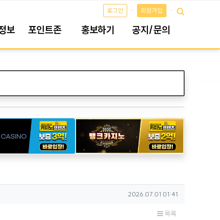
로그인
회원가입
정보
포인트존
홍보하기
공지/문의
작성일
2026.07.01 01:41
목록