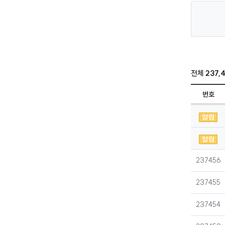
전체
237,
번호
공
공
번호
237456
번호
237455
번호
237454