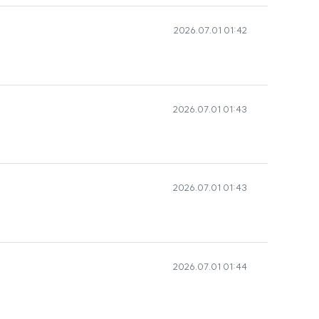
작성일
2026.07.01 01:42
작성일
2026.07.01 01:43
작성일
2026.07.01 01:43
작성일
2026.07.01 01:44