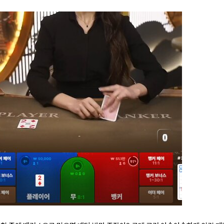
지노 > 명성카지노 로 리뉴얼 됩니다.
[안내] 게임방카지노 → 에디션 벳
너스 번호를 맞춰라!!
[진행중]
[1236회] 로또 보너스 번호를 맞춰라!!
급되는 회원가입이벤트!
[진행중]
회원가입만해도 지급되는 회원가입이벤트!
크 이벤트!!
중]
레벨업하고 선물 받자!!
벤트!!