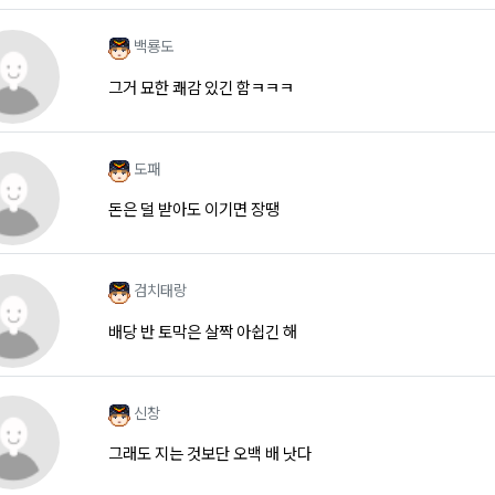
백룡도님의 댓글
백룡도
그거 묘한 쾌감 있긴 함ㅋㅋㅋ
도패님의 댓글
도패
돈은 덜 받아도 이기면 장땡
검치태랑님의 댓글
검치태랑
배당 반 토막은 살짝 아쉽긴 해
신창님의 댓글
신창
그래도 지는 것보단 오백 배 낫다