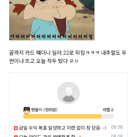
끝까지 카드 째더니 딜러 22로 뒤짐ㅋㅋㅋ 내추럴도 두
번이나 뜨고 오늘 작두 탔다 ㄹㅇ
빵돌이
(정회원)
레벨 6
86%
댓글
등록일
08.08
금일 수익 목표 달성하고 미련 없이 창 닫음
3
댓글
등록일
08.08
오늘 마인드 관리 완벽하게 함