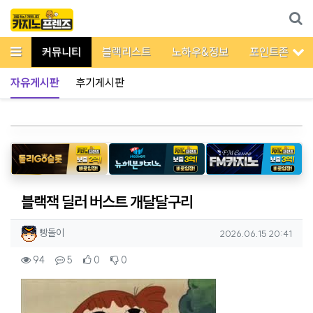
메뉴
이벤트
커뮤니티
블랙리스트
노하우&정보
포인트존
서
자유게시판
후기게시판
블랙잭 딜러 버스트 개달달구리
작성자 정보
작성
작성일
빵돌이
2026.06.15 20:41
컨텐츠 정보
조회
댓글
추천
비추천
94
5
0
0
본문