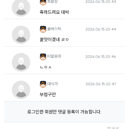
트황상님의 댓글
작성일
트황상
2026.06.15 20:43
축하드려요 대박
붐바스틱님의 댓글
작성일
붐바스틱
2026.06.15 20:44
꿀맛이겠네 ㄹㅇ
티발로마님의 댓글
작성일
티발로마
2026.06.15 20:46
ㄴㅇㅅ
대식가님의 댓글
작성일
대식가
2026.06.15 20:47
부럽구만
로그인한 회원만 댓글 등록이 가능합니다.
목록