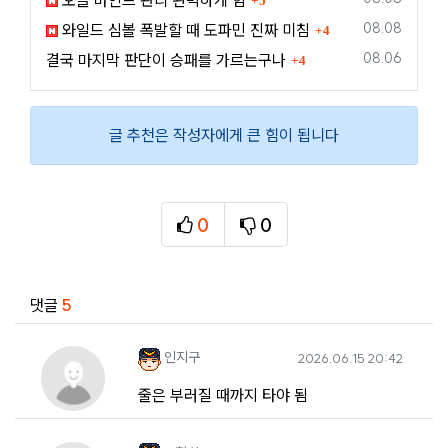
5
댓글
등록일
08.08
와일드 심볼 폭발할 때 도파민 진짜 미침
4
댓글
등록일
08.06
결국 마지막 판단이 승패를 가르는구나
4
글 추천은 작성자에게 큰 힘이 됩니다
0
0
추천
비추천
관련자료
댓글
5
인지구님의 댓글
작성일
인지구
2026.06.15 20:42
줄은 부러질 때까지 타야 됨