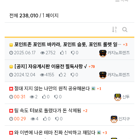
전체
238,010
/ 1 페이지
게시물 정렬
게시판 
댓글
포인트존 포인트 바카라, 포인트 슬롯, 포인트 룰렛 일…
3
등록일
조회
추천
비추천
등록자
2025.06.17
2752
1
0
카지노프렌즈
댓글
[공지] 자유게시판 이용전 필독사항 √
70
등록일
조회
추천
비추천
등록자
2024.12.04
4155
2
0
카지노프렌즈
댓글
절대 지지 않는 나만의 원칙 공유해본다
1
등록일
조회
추천
비추천
등록자
00:31
2
0
0
신투
댓글
릴 속도 터보로 돌렸다가 돈 삭제됨
2
등록일
조회
추천
비추천
등록자
00:29
4
0
0
인지구
댓글
와 이번에 나온 테마 진짜 신박하고 재밌다
3