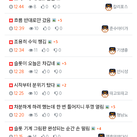
등록일
조회
추천
비추천
등록자
12:44
8
0
0
칼리포스
댓글
흐름 반대로만 갔음
5
등록일
조회
추천
비추천
등록자
12:39
10
0
0
춘수아이가
댓글
조용히 수익 챙김
5
등록일
조회
추천
비추천
등록자
12:34
11
0
0
기생충
댓글
슬롯이 오늘은 차갑네
5
등록일
조회
추천
비추천
등록자
12:28
12
0
0
안시성
댓글
시작부터 분위기 탔다
2
등록일
조회
추천
비추천
등록자
12:25
10
0
0
따고또따고
댓글
차분하게 하려 했는데 한 번 틀어지니 뚜껑 열림
5
등록일
조회
추천
비추천
등록자
12:20
15
0
0
형남노
댓글
슬롯 기계 그림판 완성되는 순간 손 떨림
4
등록일
조회
추천
비추천
등록자
12:15
14
0
0
영훈의맞다이