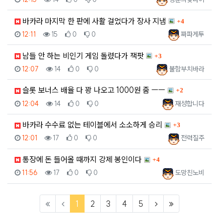
댓글
바카라 마지막 한 판에 사활 걸었다가 장사 지냄
4
등록일
조회
추천
비추천
등록자
12:11
15
0
0
짜파게투
댓글
남들 안 하는 비인기 게임 돌렸다가 잭팟
3
등록일
조회
추천
비추천
등록자
12:07
14
0
0
불함부치바라
댓글
슬롯 보너스 배율 다 꽝 나오고 1000원 줌 ㅡㅡ
2
등록일
조회
추천
비추천
등록자
12:04
14
0
0
재성합니다
댓글
바카라 수수료 없는 테이블에서 소소하게 승리
3
등록일
조회
추천
비추천
등록자
12:01
17
0
0
전력질주
댓글
통장에 돈 들어올 때까지 강제 봉인이다
4
등록일
조회
추천
비추천
등록자
11:56
17
0
0
도망친노비
(current)
(next)
(last)
1
2
3
4
5