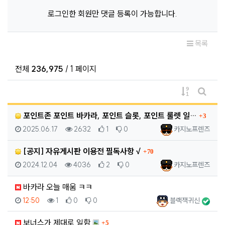
로그인한 회원만 댓글 등록이 가능합니다.
목록
전체
236,975
/ 1 페이지
게시물 정렬
게시판 
댓글
포인트존 포인트 바카라, 포인트 슬롯, 포인트 룰렛 일…
3
등록일
조회
추천
비추천
등록자
2025.06.17
2632
1
0
카지노프렌즈
댓글
[공지] 자유게시판 이용전 필독사항 √
70
등록일
조회
추천
비추천
등록자
2024.12.04
4036
2
0
카지노프렌즈
바카라 오늘 매움 ㅋㅋ
등록일
조회
추천
비추천
등록자
12:50
1
0
0
블랙잭귀신
댓글
보너스가 제대로 일함
5