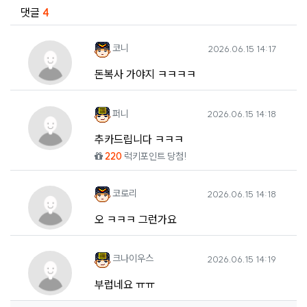
댓글
4
코니님의 댓글
작성일
코니
2026.06.15 14:17
돈복사 가야지 ㅋㅋㅋㅋ
퍼니님의 댓글
작성일
퍼니
2026.06.15 14:18
추카드립니다 ㅋㅋㅋ
220
럭키포인트 당첨!
코로리님의 댓글
작성일
코로리
2026.06.15 14:18
오 ㅋㅋㅋ 그런가요
크나이우스님의 댓글
작성일
크나이우스
2026.06.15 14:19
부럽네요 ㅠㅠ