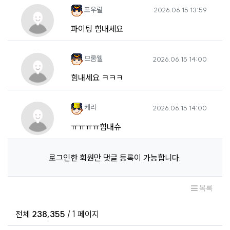
포우럴님의 댓글
작성일
포우럴
2026.06.15 13:59
파이팅 힘내세요
므롬웰님의 댓글
작성일
므롬웰
2026.06.15 14:00
힘내세요 ㅋㅋㅋ
케리님의 댓글
작성일
케리
2026.06.15 14:00
ㅠㅠㅠㅠ힘내슈
로그인한 회원만 댓글 등록이 가능합니다.
목록
전체
238,355
/ 1 페이지