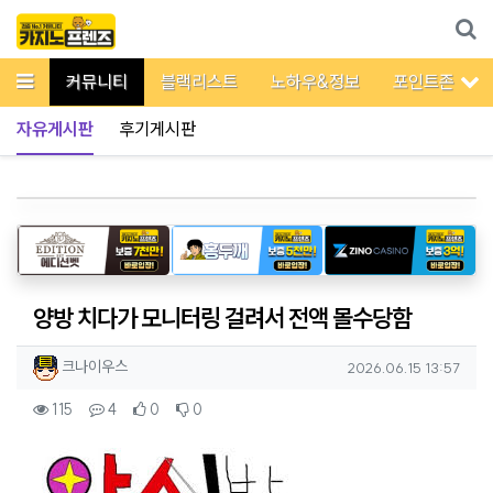
메뉴
이벤트
커뮤니티
블랙리스트
노하우&정보
포인트존
서
자유게시판
후기게시판
양방 치다가 모니터링 걸려서 전액 몰수당함
작성자 정보
작성
작성일
크나이우스
2026.06.15 13:57
컨텐츠 정보
조회
댓글
추천
비추천
115
4
0
0
본문