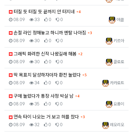
댓글
터질 듯 터질 듯 끝까지 안 터지네
4
등록일
조회
추천
비추천
등록자
08.09
33
0
0
야큡
댓글
손절 라인 정해놓고 하니까 멘탈 나아짐
3
등록일
조회
추천
비추천
등록자
08.09
30
0
0
키르아
댓글
그래픽 화려한 신작 나왔길래 해봄
2
등록일
조회
추천
비추천
등록자
08.09
30
0
0
클로로
댓글
딱 목표치 달성하자마자 환전 눌렀다
5
등록일
조회
추천
비추천
등록자
08.09
34
0
0
카카로트
댓글
구매 눌렀다가 통장 사정 박살 남
4
등록일
조회
추천
비추천
등록자
08.09
35
0
0
요롱이
댓글
연속 타이 나오는 거 보고 혀를 찼다
3
등록일
조회
추천
비추천
등록자
08.09
32
0
0
레오리오