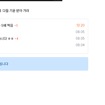
 다들 기운 받아 가라.
댓글
등록일
 5배 찍음
13:20
5
등록일
08.05
댓글
등록일
습니다 ㅎㅎ
08.05
4
등록일
08.04
 됩니다
천