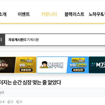
소개
이벤트
커뮤니티
블랙리스트
노하우&
티
자유게시판
후기게시판
터지는 순간 심장 멎는 줄 알았다
 정보
작성
솔랴
 정보
회
댓글
추천
비추천
4
0
0