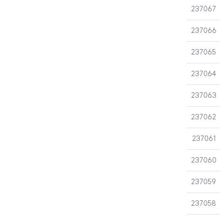
번호
237067
번호
237066
번호
237065
번호
237064
번호
237063
번호
237062
번호
237061
번호
237060
번호
237059
번호
237058