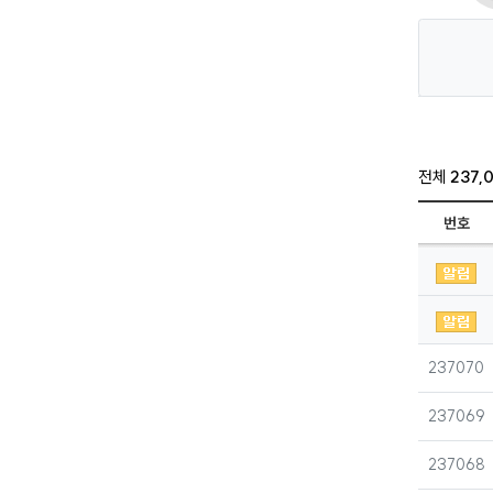
전체
237,
번호
공
공
번호
237070
번호
237069
번호
237068