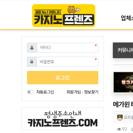
업체
메인 메뉴
필수
아이디
커뮤니
필수
비밀번호
로그인
자동로그인
회원가입
정보찾기
메가윈 
작성자
오르
컨텐츠
조
92