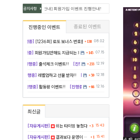
공지사항
[안내] 회원가입 이벤트 진행안내!
[안내] 아리아
본문
종료된 이벤트
진행중인 이벤트
댓글
등록일
08.02
!!
[진행중]
[1236회] 로또 보너스 번호를 맞춰라!!
[진행중]
[1236회] 로또 보
138
댓글
등록일
07.15
!
[진행중]
회원가입만해도 지급되는 회원가입이벤트!
[진행중]
회원가입만해도 
145
댓글
등록일
12.19
벤트!!
[진행중]
출석체크 이벤트!!
[진행중]
출석체크 이벤트!!
[진행중]
출석
233
댓글
등록일
12.18
받자!!
[진행중]
레벨업하고 선물 받자!!
[진행중]
레벨업하고 선물 받자!!
[진
59
댓글
등록일
12.16
이벤트!!
[진행중]
활동왕 이벤트!!
[진행중]
활동왕 이벤트!!
[진행중]
활동왕 
66
최신글
댓글
등록일
15:43
[자유게시판]
쉬는 타이밍 놓쳤다
3
댓글
등록일
15:41
[자유게시판]
결과보다 운영이 좋았음
1