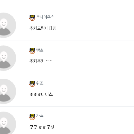
크나이우스님의 댓글
크나이우스
추카드립니다잉
빵호님의 댓글
빵호
추카추카 ~~
위조님의 댓글
위조
ㅎㅎㅎ나이스
감속님의 댓글
감속
굿굿 ㅎㅎ 굿샷