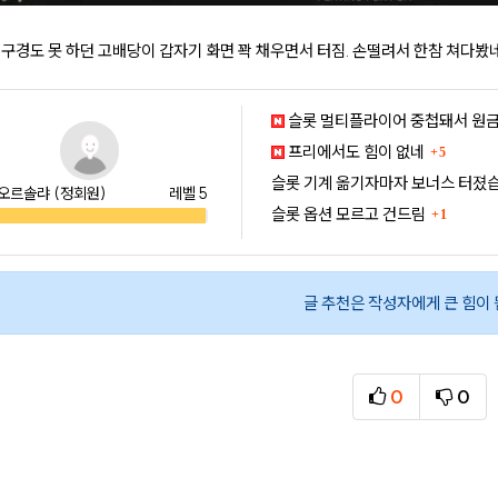
구경도 못 하던 고배당이 갑자기 화면 꽉 채우면서 터짐. 손떨려서 한참 쳐다봤네.
슬롯 멀티플라이어 중첩돼서 원금
댓글
프리에서도 힘이 없네
5
슬롯 기계 옮기자마자 보너스 터졌
오르솔랴
(정회원)
레벨 5
댓글
슬롯 옵션 모르고 건드림
1
글 추천은 작성자에게 큰 힘이
0
0
추천
비추
료