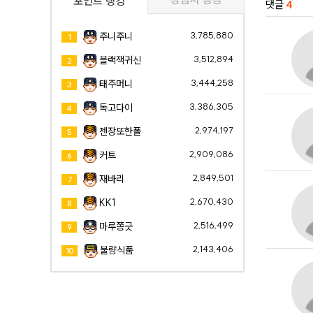
포인트 랭킹
댓글
4
주니주니
3,785,880
1
블랙잭귀신
3,512,894
2
태주머니
3,444,258
3
독고다이
3,386,305
4
젠장또한폴
2,974,197
5
커트
2,909,086
6
재바리
2,849,501
7
KK1
2,670,430
8
마루쫑긋
2,516,499
9
불량식품
2,143,406
10