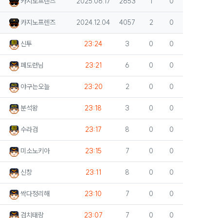
글
등록자
등록일
조회
추천
비추천
카지노프렌즈
2025.06.17
2653
1
0
등록자
등록일
조회
추천
비추천
카지노프렌즈
2024.12.04
4057
2
0
등록자
등록일
조회
추천
비추천
신투
23:24
3
0
0
등록자
등록일
조회
추천
비추천
페도련님
23:21
6
0
0
등록자
등록일
조회
추천
비추천
야구는오늘
23:20
2
0
0
등록자
등록일
조회
추천
비추천
분석왕
23:18
3
0
0
등록자
등록일
조회
추천
비추천
수라검
23:17
8
0
0
등록자
등록일
조회
추천
비추천
미소노키아
23:15
7
0
0
등록자
등록일
조회
추천
비추천
신창
23:11
8
0
0
등록자
등록일
조회
추천
비추천
싹다정리해
23:10
7
0
0
등록자
등록일
조회
추천
비추천
검치태랑
23:07
7
0
0