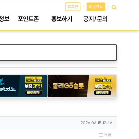
로그인
회원가입
정보
포인트존
홍보하기
공지/문의
작성일
2026.06.15 12:46
목록