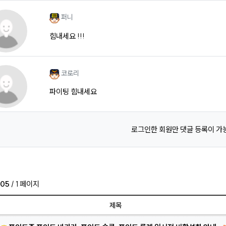
퍼니님의 댓글
퍼니
힘내세요 !!!
코로리님의 댓글
코로리
파이팅 힘내세요
로그인한 회원만 댓글 등록이 가
305
/ 1 페이지
제목