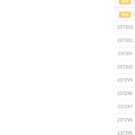
공
공
번호
237303
번호
237302
번호
237301
번호
237300
번호
237299
번호
237298
번호
237297
번호
237296
번호
237295