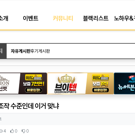
소개
이벤트
커뮤니티
블랙리스트
노하우&
티
자유게시판
후기게시판
조작 수준인데 이거 맞냐
 정보
작성
크
 정보
회
댓글
추천
비추천
4
0
0