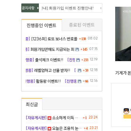
공지사항
[안내] 회원가입 이벤트 진행안내!
[안내] 아리아카
본문
종료된 이벤트
진행중인 이벤트
댓글
등록일
08.02
!!
[진행중]
[1236회] 로또 보너스 번호를 맞춰라!!
[진행중]
[1236회] 로또 
138
댓글
등록일
07.15
!
[진행중]
회원가입만해도 지급되는 회원가입이벤트!
[진행중]
회원가입만해도 
145
댓글
등록일
12.19
벤트!!
[진행중]
출석체크 이벤트!!
[진행중]
출석체크 이벤트!!
[진행중]
출석
233
댓글
등록일
12.18
받자!!
[진행중]
레벨업하고 선물 받자!!
[진행중]
레벨업하고 선물 받자!!
[진
59
기계가 돈
댓글
등록일
12.16
이벤트!!
[진행중]
활동왕 이벤트!!
[진행중]
활동왕 이벤트!!
[진행중]
활동왕 
66
최신글
댓글
68%
등록일
23:24
[자유게시판]
소소하게 이득 보고 깔끔 퇴근함
1
댓글
등록일
23:21
[자유게시판]
오늘은 조용히 눈팅만 하다 가야겠다
4