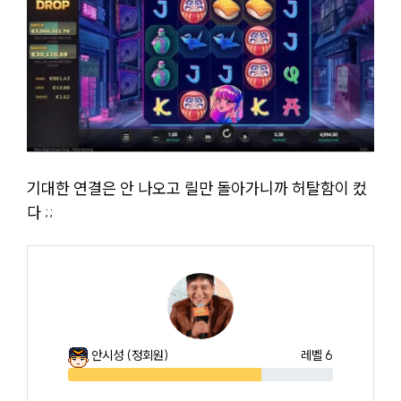
기대한 연결은 안 나오고 릴만 돌아가니까 허탈함이 컸
다 ;;
안시성
(정회원)
레벨 6
73%
댓글