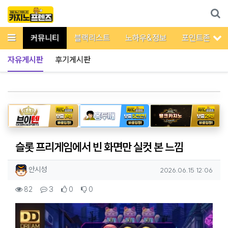
메뉴
이벤트
커뮤니티
블랙리스트
노하우&정보
포인트존
서
자유게시판
후기게시판
슬롯 프리게임에서 빈 화면만 실컷 본 느낌
작성자 정보
작성
작성일
안시성
2026.06.15 12:06
컨텐츠 정보
조회
댓글
추천
비추천
82
3
0
0
본문