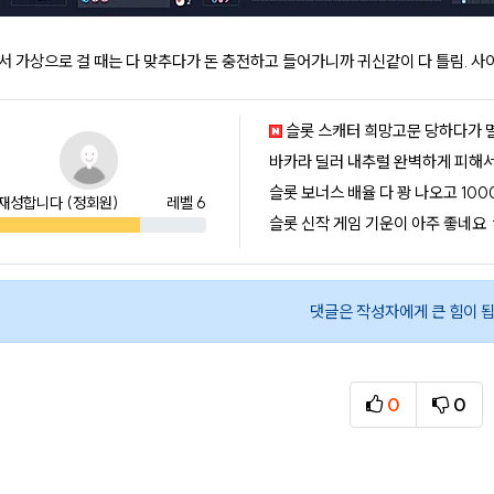
 가상으로 걸 때는 다 맞추다가 돈 충전하고 들어가니까 귀신같이 다 틀림. 사
슬롯 스캐터 희망고문 당하다가 
바카라 딜러 내추럴 완벽하게 피해서
슬롯 보너스 배율 다 꽝 나오고 100
재성합니다
(정회원)
레벨 6
슬롯 신작 게임 기운이 아주 좋네요
댓글은 작성자에게 큰 힘이 
0
0
추천
비추
료