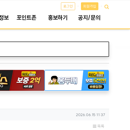
로그인
회원가입
정보
포인트존
홍보하기
공지/문의
작성일
2026.06.15 11:37
목록