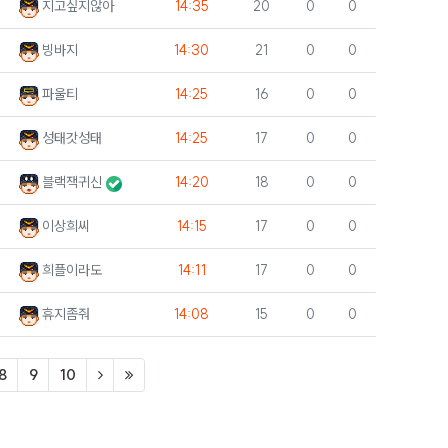
등록자
등록일
조회
추천
비추천
지고싶지않아
14:35
20
0
0
등록자
등록일
조회
추천
비추천
빙바지
14:30
21
0
0
등록자
등록일
조회
추천
비추천
파울티
14:25
16
0
0
등록자
등록일
조회
추천
비추천
성태갓성태
14:25
17
0
0
등록자
등록일
조회
추천
비추천
블랙잭귀신
14:20
18
0
0
등록자
등록일
조회
추천
비추천
이상희씨
14:15
17
0
0
등록자
등록일
조회
추천
비추천
희플이라도
14:11
17
0
0
등록자
등록일
조회
추천
비추천
휴지좀줘
14:08
15
0
0
(next)
(last)
8
9
10