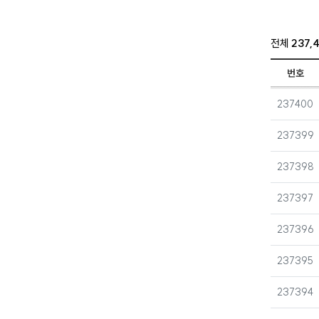
전체
237,
번호
번호
237400
번호
237399
번호
237398
번호
237397
번호
237396
번호
237395
번호
237394