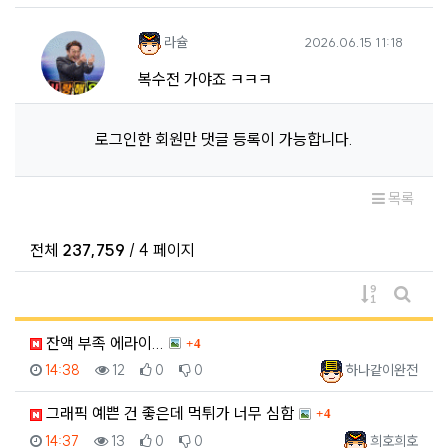
라슐님의 댓글
작성일
라슐
2026.06.15 11:18
복수전 가야죠 ㅋㅋㅋ
로그인한 회원만 댓글 등록이 가능합니다.
목록
전체
237,759
/ 4 페이지
게시물 정렬
게시판 
댓글
잔액 부족 에라이...
4
등록일
조회
추천
비추천
등록자
14:38
12
0
0
하나같이완전
댓글
그래픽 예쁜 건 좋은데 먹튀가 너무 심함
4
등록일
조회
추천
비추천
등록자
14:37
13
0
0
희호희호