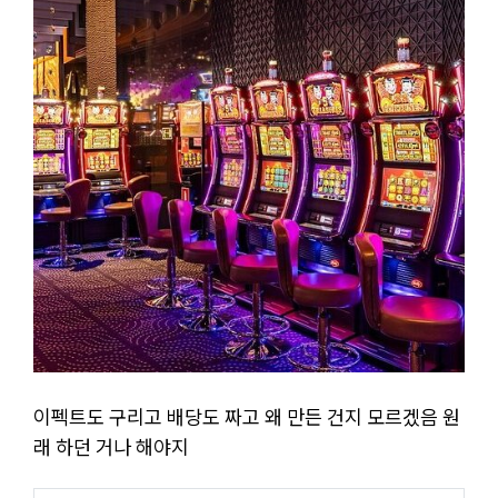
이펙트도 구리고 배당도 짜고 왜 만든 건지 모르겠음 원
래 하던 거나 해야지