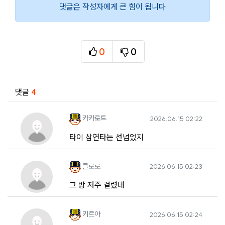
댓글은 작성자에게 큰 힘이 됩니다
0
0
추천
비추천
관련자료
댓글
4
카카로트님의 댓글
작성일
카카로트
2026.06.15 02:22
타이 삼연타는 선넘었지
클로로님의 댓글
작성일
클로로
2026.06.15 02:23
그 방 저주 걸렸네
키르아님의 댓글
작성일
키르아
2026.06.15 02:24