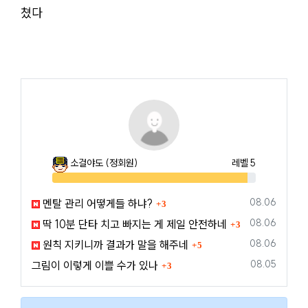
쳤다
소걸야도
(정회원)
레벨 5
96%
댓글
등록일
08.06
멘탈 관리 어떻게들 하냐?
3
댓글
등록일
08.06
딱 10분 단타 치고 빠지는 게 제일 안전하네
3
댓글
등록일
08.06
원칙 지키니까 결과가 말을 해주네
5
댓글
등록일
08.05
그림이 이렇게 이쁠 수가 있나
3