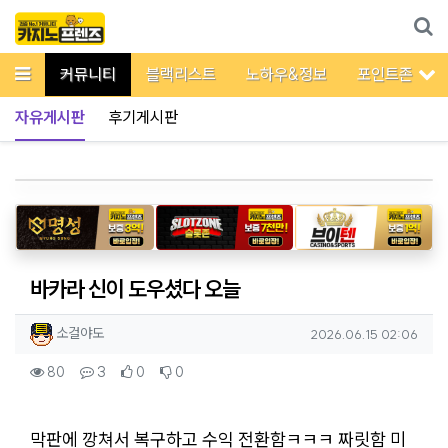
메뉴
이벤트
커뮤니티
블랙리스트
노하우&정보
포인트존
서
자유게시판
후기게시판
바카라 신이 도우셨다 오늘
작성자 정보
작성
작성일
소걸야도
2026.06.15 02:06
컨텐츠 정보
조회
댓글
추천
비추천
80
3
0
0
본문
막판에 깡쳐서 복구하고 수익 전환함ㅋㅋㅋ 짜릿함 미