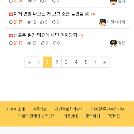
등록일
조회
추천
비추천
등록자
21:20
9
0
0
암기
댓글
이거 연출 나오는 거 보고 소름 돋았음
4
등록일
조회
추천
비추천
등록자
21:17
12
0
0
이랏샤마세
댓글
남들은 잘만 먹던데 나만 억까당함
5
등록일
조회
추천
비추천
등록자
21:13
13
0
0
걸왕
(current)
(next)
(last)
1
2
3
4
5
사이트 소개
이용약관
개인정보처리방침
이메일 무단수집거부
책임의 한계와 법적고지
이용안내
문의하기
PC버전
카지노프렌즈
All rights reserved.