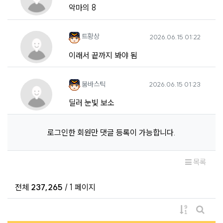
악마의 8
트황상님의 댓글
작성일
트황상
2026.06.15 01:22
이래서 끝까지 봐야 됨
붐바스틱님의 댓글
작성일
붐바스틱
2026.06.15 01:23
딜러 눈빛 보소
로그인한 회원만 댓글 등록이 가능합니다.
목록
전체
237,265
/ 1 페이지
게시물 정렬
게시판 