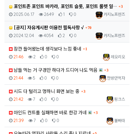
댓글
포인트존 포인트 바카라, 포인트 슬롯, 포인트 룰렛 일…
3
등록일
조회
추천
비추천
등록자
2025.06.17
2649
1
0
카지노프렌즈
댓글
[공지] 자유게시판 이용전 필독사항 √
70
등록일
조회
추천
비추천
등록자
2024.12.04
4054
2
0
카지노프렌즈
댓글
잠깐 들어왔는데 생각보다 느낌 좋네
1
등록일
조회
추천
비추천
등록자
21:46
2
0
0
레오리오
댓글
남들 먹는 거 구경만 하다가 드디어 나도 먹음
3
등록일
조회
추천
비추천
등록자
21:44
5
0
0
한방만먹자
댓글
시드 다 털리고 멍하니 화면 보는 중
3
등록일
조회
추천
비추천
등록자
21:42
7
0
0
핑크스
댓글
마인드 컨트롤 실패하면 바로 한강 가네
3
등록일
조회
추천
비추천
등록자
21:39
7
0
0
불빠따
댓글
오늘따라 옆자리 사람들 소리 존나 지르네
5