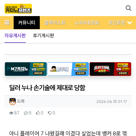
메뉴
이벤트
커뮤니티
블랙리스트
노하우&정보
포인트존
서
자유게시판
후기게시판
딜러 누나 손기술에 제대로 당함
작성자 정보
작성
작성일
도패
2026.06.15 01:17
컨텐츠 정보
조회
댓글
추천
비추천
87
5
0
0
본문
아니 플레이어 7 나왔길래 이겼다 싶었는데 뱅커 8로 꺾