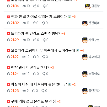
등록일
조회
추천
비추천
등록자
21:34
10
0
0
금륜왕
댓글
진짜 한 끝 차이로 갈리는 게 소름이다
5
등록일
조회
추천
비추천
등록자
21:32
11
0
0
잔잔바리
댓글
돌리다가 렉 걸려도 스핀 진행됨?
4
등록일
조회
추천
비추천
등록자
21:29
10
0
0
자영구살
댓글
오늘따라 그림이 너무 익숙해서 들어갔는데
4
등록일
조회
추천
비추천
등록자
21:27
12
0
0
먹고하자
댓글
멘탈 관리 어떻게들 하냐?
3
등록일
조회
추천
비추천
등록자
21:24
10
0
0
소걸야도
댓글
확실히 터질 때 터져줘야 돌릴 맛이 남
2
등록일
조회
추천
비추천
등록자
21:23
9
0
0
줄만간다
댓글
구매 기능 쓰고 본전도 못 건짐
2