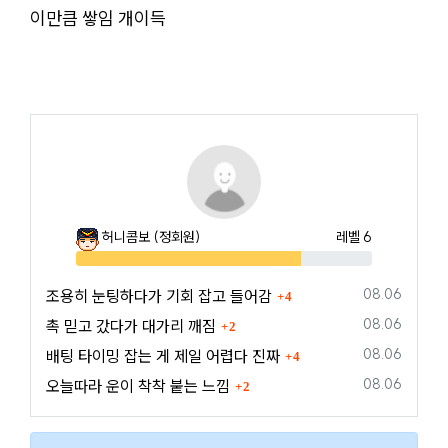
이만큼 쌓임 개이득
허니콤보
(정회원)
레벨 6
76%
댓글
등록일
08.06
조용히 눈팅하다가 기회 잡고 들어감
4
댓글
등록일
08.06
촉 믿고 갔다가 대가리 깨짐
2
댓글
등록일
08.06
배팅 타이밍 잡는 게 제일 어렵다 진짜
4
댓글
등록일
08.06
오늘따라 운이 착착 붙는 느낌
2