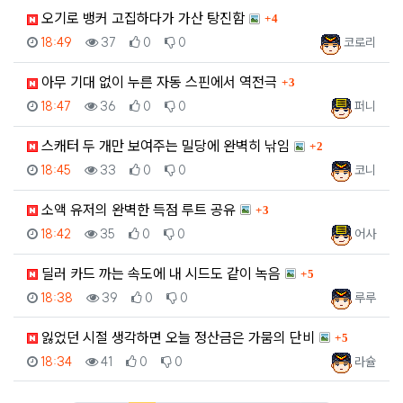
댓글
오기로 뱅커 고집하다가 가산 탕진함
4
등록일
조회
추천
비추천
등록자
18:49
37
0
0
코로리
댓글
아무 기대 없이 누른 자동 스핀에서 역전극
3
등록일
조회
추천
비추천
등록자
18:47
36
0
0
퍼니
댓글
스캐터 두 개만 보여주는 밀당에 완벽히 낚임
2
등록일
조회
추천
비추천
등록자
18:45
33
0
0
코니
댓글
소액 유저의 완벽한 득점 루트 공유
3
등록일
조회
추천
비추천
등록자
18:42
35
0
0
어사
댓글
딜러 카드 까는 속도에 내 시드도 같이 녹음
5
등록일
조회
추천
비추천
등록자
18:38
39
0
0
루루
댓글
잃었던 시절 생각하면 오늘 정산금은 가뭄의 단비
5
등록일
조회
추천
비추천
등록자
18:34
41
0
0
라슐