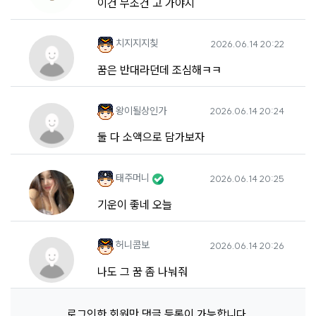
이건 무조건 고 가야지
치지지지칮님의 댓글
작성일
치지지지칮
2026.06.14 20:22
꿈은 반대라던데 조심해ㅋㅋ
왕이될상인가님의 댓글
작성일
왕이될상인가
2026.06.14 20:24
둘 다 소액으로 담가보자
태주머니님의 댓글
작성일
태주머니
2026.06.14 20:25
기운이 좋네 오늘
허니콤보님의 댓글
작성일
허니콤보
2026.06.14 20:26
나도 그 꿈 좀 나눠줘
로그인한 회원만 댓글 등록이 가능합니다.