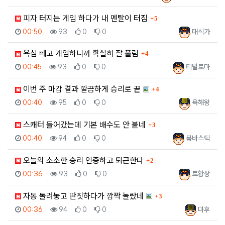
댓글
피자 터지는 게임 하다가 내 멘탈이 터짐
5
등록일
조회
추천
비추천
등록자
00:50
93
0
0
대식가
댓글
욕심 빼고 게임하니까 확실히 잘 풀림
4
등록일
조회
추천
비추천
등록자
00:45
93
0
0
티발로마
댓글
이번 주 마감 결과 깔끔하게 승리로 끝
4
등록일
조회
추천
비추천
등록자
00:40
95
0
0
욕해왕
댓글
스캐터 들어갔는데 기본 배수도 안 붙네
3
등록일
조회
추천
비추천
등록자
00:40
94
0
0
붐바스틱
댓글
오늘의 소소한 승리 인증하고 퇴근한다
2
등록일
조회
추천
비추천
등록자
00:36
93
0
0
트황상
댓글
자동 돌려놓고 딴짓하다가 깜짝 놀랐네
3
등록일
조회
추천
비추천
등록자
00:36
94
0
0
마후