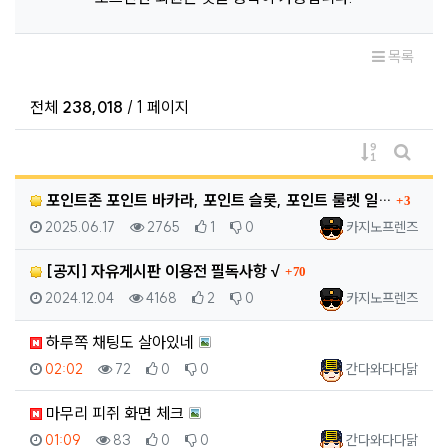
목록
전체
238,018
/ 1 페이지
게시물 정렬
게시판 
댓글
포인트존 포인트 바카라, 포인트 슬롯, 포인트 룰렛 일…
3
등록일
조회
추천
비추천
등록자
2025.06.17
2765
1
0
카지노프렌즈
댓글
[공지] 자유게시판 이용전 필독사항 √
70
등록일
조회
추천
비추천
등록자
2024.12.04
4168
2
0
카지노프렌즈
하루쪽 채팅도 살아있네
등록일
조회
추천
비추천
등록자
02:02
72
0
0
간다와다다닭
마무리 피쥐 화면 체크
등록일
조회
추천
비추천
등록자
01:09
83
0
0
간다와다다닭