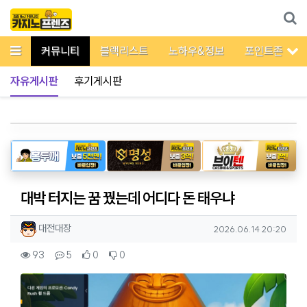
메뉴
이벤트
커뮤니티
블랙리스트
노하우&정보
포인트존
서
자유게시판
후기게시판
대박 터지는 꿈 꿨는데 어디다 돈 태우냐
작성자 정보
작성
작성일
대전대장
2026.06.14 20:20
컨텐츠 정보
조회
댓글
추천
비추천
93
5
0
0
본문