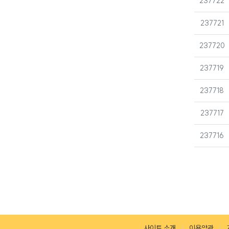
번호
237722
번호
237721
번호
237720
번호
237719
번호
237718
번호
237717
번호
237716
사이트 소개
이용약관