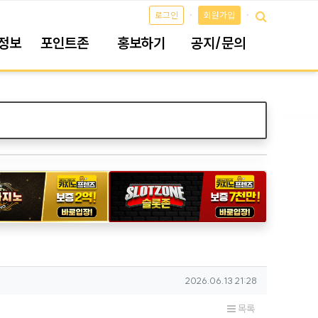
로그인
회원가입
정보
포인트존
홍보하기
공지/문의
작성일
2026.06.13 21:28
목록