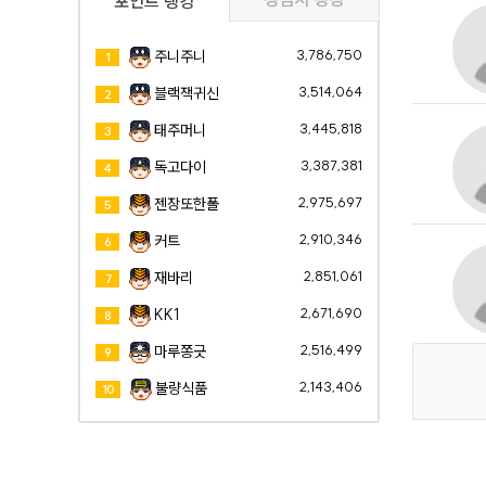
포인트 랭킹
주니주니
3,786,750
1
블랙잭귀신
3,514,064
2
태주머니
3,445,818
3
독고다이
3,387,381
4
젠장또한폴
2,975,697
5
커트
2,910,346
6
재바리
2,851,061
7
KK1
2,671,690
8
마루쫑긋
2,516,499
9
불량식품
2,143,406
10