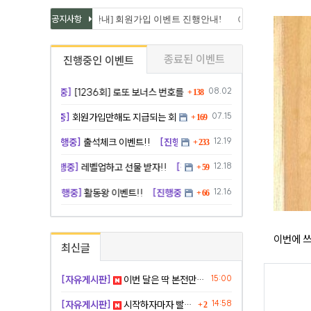
공지사항
[안내] 회원가입 이벤트 진행안내!
[안내] 아리아카
본문
종료된 이벤트
진행중인 이벤트
댓글
등록일
08.02
!!
[진행중]
[1236회] 로또 보너스 번호를 맞춰라!!
[진행중]
[1236회] 로또 보
138
댓글
등록일
07.15
!
[진행중]
회원가입만해도 지급되는 회원가입이벤트!
[진행중]
회원가입만해도 
169
댓글
등록일
12.19
벤트!!
[진행중]
출석체크 이벤트!!
[진행중]
출석체크 이벤트!!
[진행중]
출석
233
댓글
등록일
12.18
받자!!
[진행중]
레벨업하고 선물 받자!!
[진행중]
레벨업하고 선물 받자!!
[진행
59
댓글
등록일
12.16
이벤트!!
[진행중]
활동왕 이벤트!!
[진행중]
활동왕 이벤트!!
[진행중]
활동왕 이
66
이번에 쓰
최신글
등록일
15:00
[자유게시판]
이번 달은 딱 본전만 치고 마감해야겠다
댓글
등록일
14:58
[자유게시판]
시작하자마자 빨아재끼는 거 실화냐
2