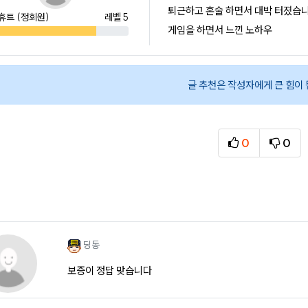
퇴근하고 혼술 하면서 대박 터졌습
휴트
(정회원)
레벨 5
게임을 하면서 느낀 노하우
글 추천은 작성자에게 큰 힘이
0
0
추천
비추
료
딩동님의 댓글
딩동
보증이 정답 맞습니다