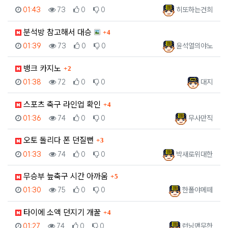
등록일
조회
추천
비추천
등록자
01:43
73
0
0
히또하는건희
댓글
분석방 참고해서 대승
4
등록일
조회
추천
비추천
등록자
01:39
73
0
0
윤석열의야노
댓글
뱅크 카지노
2
등록일
조회
추천
비추천
등록자
01:38
72
0
0
대지
댓글
스포츠 축구 라인업 확인
4
등록일
조회
추천
비추천
등록자
01:36
74
0
0
무사만직
댓글
오토 돌리다 폰 던질뻔
3
등록일
조회
추천
비추천
등록자
01:33
74
0
0
박새로위대한
댓글
무승부 늪축구 시간 아까움
5
등록일
조회
추천
비추천
등록자
01:30
75
0
0
한폴야메떼
댓글
타이에 소액 던지기 개꿀
4
등록일
조회
추천
비추천
등록자
01:27
74
0
0
런닝맨무한