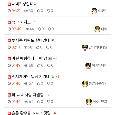
새벽기상입니다
등록일
조회
추천
비추천
등록자
04:21
30
0
0
이코인
댓글
뱅크 카지노
1
등록일
조회
추천
비추천
등록자
03:40
44
0
0
미애
루시쪽 채팅도 살아있네
등록일
조회
추천
비추천
등록자
02:11
58
0
0
간다와다다닭
댓글
마틴 배팅하다 나락 감
4
등록일
조회
추천
비추천
등록자
01:49
68
0
0
아기잉딕이
댓글
섹시게이밍 딜러 지기네
2
등록일
조회
추천
비추천
등록자
01:46
67
0
0
똘말장꾸러기
댓글
하 ㄹㅇ 사람 차별함
3
등록일
조회
추천
비추천
등록자
01:46
67
0
0
MK김민교
댓글
슬롯 환수율 ㅈㄴ 거짓말
6