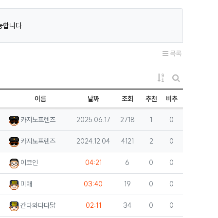
능합니다.
목록
게시물 정렬
게시판 검색
이름
날짜
조회
추천
비추
글
등록자
등록일
조회
추천
비추천
카지노프렌즈
2025.06.17
2718
1
0
등록자
등록일
조회
추천
비추천
카지노프렌즈
2024.12.04
4121
2
0
등록자
등록일
조회
추천
비추천
이코인
04:21
6
0
0
등록자
등록일
조회
추천
비추천
미애
03:40
19
0
0
등록자
등록일
조회
추천
비추천
간다와다다닭
02:11
34
0
0