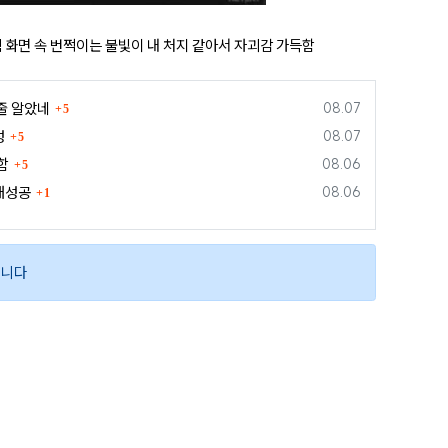
 화면 속 번쩍이는 불빛이 내 처지 같아서 자괴감 가득함
댓글
등록일
줄 알았네
08.07
5
댓글
등록일
성
08.07
5
댓글
등록일
함
08.06
5
댓글
등록일
 대성공
08.06
1
됩니다
천