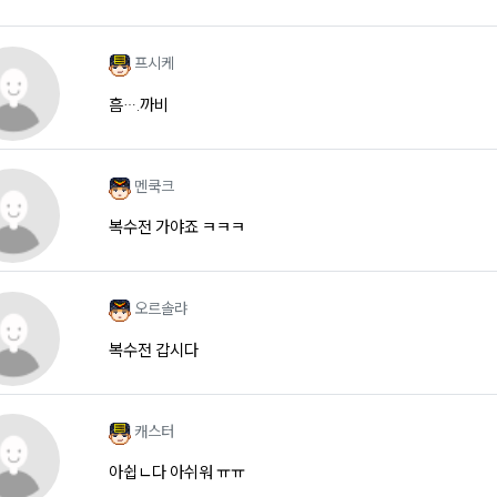
프시케님의 댓글
프시케
흠….까비
멘쿡크님의 댓글
멘쿡크
복수전 가야죠 ㅋㅋㅋ
오르솔랴님의 댓글
오르솔랴
복수전 갑시다
캐스터님의 댓글
캐스터
아쉽ㄴ다 아쉬워 ㅠㅠ