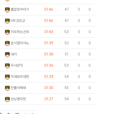
등록자
등록일
조회
추천
비추천
똘말장꾸러기
01:46
47
0
0
등록자
등록일
조회
추천
비추천
MK김민교
01:46
47
0
0
등록자
등록일
조회
추천
비추천
히또하는건희
01:43
53
0
0
등록자
등록일
조회
추천
비추천
윤석열의야노
01:39
52
0
0
등록자
등록일
조회
추천
비추천
대지
01:38
51
0
0
등록자
등록일
조회
추천
비추천
무사만직
01:36
53
0
0
등록자
등록일
조회
추천
비추천
박새로위대한
01:33
54
0
0
등록자
등록일
조회
추천
비추천
한폴야메떼
01:30
55
0
0
등록자
등록일
조회
추천
비추천
런닝맨무한
01:27
54
0
0