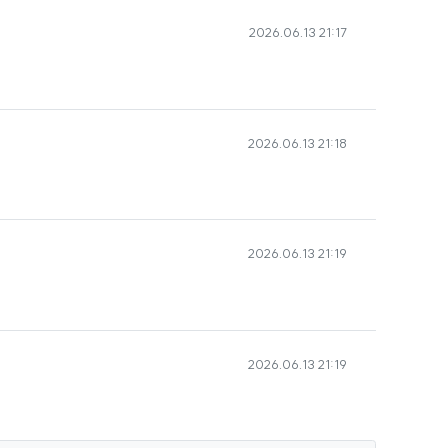
작성일
2026.06.13 21:17
작성일
2026.06.13 21:18
작성일
2026.06.13 21:19
작성일
2026.06.13 21:19