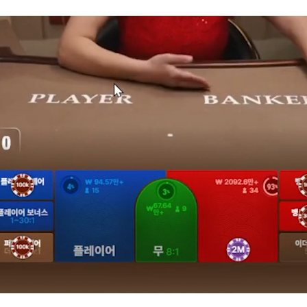
지노 > 명성카지노 로 리뉴얼 됩니다.
[안내] 게임방카지노 → 에디션 벳
너스 번호를 맞춰라!!
[진행중]
[1236회] 로또 보너스 번호를 맞춰라!!
급되는 회원가입이벤트!
[진행중]
회원가입만해도 지급되는 회원가입이벤트!
크 이벤트!!
중]
레벨업하고 선물 받자!!
벤트!!