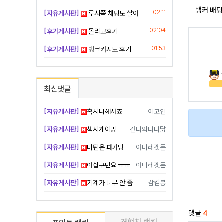
뱅커 배팅
등록일
02:11
[자유게시판]
루시쪽 채팅도 살아있네
등록일
02:04
[후기게시판]
돌리고후기
등록일
01:53
[후기게시판]
뱅크카지노 후기
82%
최신댓글
등록자
[자유게시판]
혹시나해서죠
이코인
등록자
[자유게시판]
섹시게이밍 딜러는 인지용~
간다와다다닭
등록자
[자유게시판]
마틴은 패가망신임
아마레겟돈
등록자
[자유게시판]
아쉽구만요 ㅠㅠ
아마레겟돈
등록자
[자유게시판]
기계가 너무 안 줌
감킴봉
관련자
댓글
4
경험치 랭킹