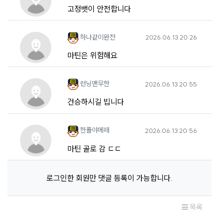
고정뱃이 안전합니다
하나같이완전님의 댓글
작성일
하나같이완전
2026.06.13 20:26
마틴은 위험해요
런닝맨무한님의 댓글
작성일
런닝맨무한
2026.06.13 20:55
건승하시길 빕니다
한폴야메떼님의 댓글
작성일
한폴야메떼
2026.06.13 20:56
마틴 골로 감 ㄷㄷ
로그인한 회원만 댓글 등록이 가능합니다.
목록