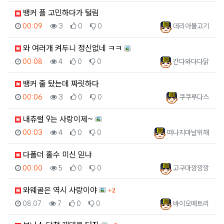
뱅커 플 고민하다가 털림
등록일
조회
추천
비추천
등록자
00:09
3
0
0
데리아불고기
와 여러개 켜두니 정신없네 ㅋㅋ
등록일
조회
추천
비추천
등록자
00:08
4
0
0
간다와다다닭
뱅커 줄 탔는데 짜릿하다
등록일
조회
추천
비추천
등록자
00:06
3
0
0
쿠쿠루다스
내츄럴 9는 사랑이제~
등록일
조회
추천
비추천
등록자
00:03
4
0
0
떠나지마날위해
다폴더 홀수 미신 믿냐
등록일
조회
추천
비추천
등록자
00:00
5
0
0
고구마깡깡깡
댓글
와웨골은 역시 사랑이야
2
등록일
조회
추천
비추천
등록자
08.07
7
0
0
바이오메트리