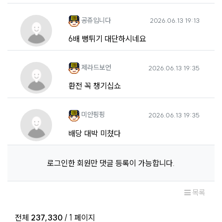
공쥬입니다님의 댓글
작성일
공쥬입니다
2026.06.13 19:13
6배 뻥튀기 대단하시네요
제라드보언님의 댓글
작성일
제라드보언
2026.06.13 19:35
환전 꼭 챙기십쇼
미안핑핑님의 댓글
작성일
미안핑핑
2026.06.13 19:35
배당 대박 미쳤다
로그인한 회원만 댓글 등록이 가능합니다.
목록
전체
237,330
/ 1 페이지