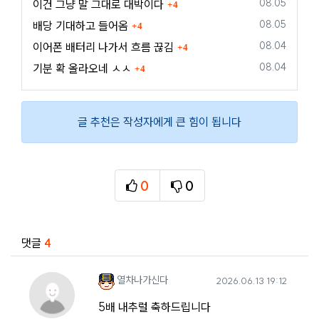
등록일
08.05
이건 그냥 말 그대로 대박이다
4
댓글
등록일
08.05
배당 기대하고 들어옴
4
댓글
등록일
08.04
이어폰 배터리 나가서 흐름 끊김
4
댓글
등록일
08.04
기분 확 올라오네 ㅅㅅ
4
글 추천은 작성자에게 큰 힘이 됩니다
0
0
추천
비추천
관련자료
댓글
4
열차나가신다님의 댓글
작성일
열차나가신다
2026.06.13 19:12
5배 내추럴 축하드립니다