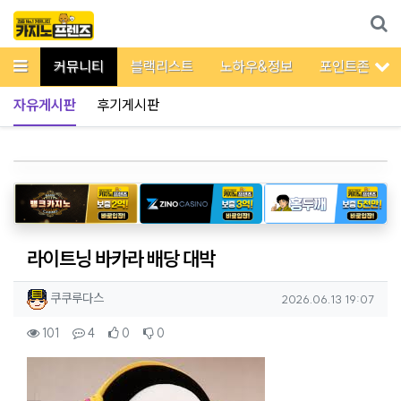
메뉴
이벤트
커뮤니티
블랙리스트
노하우&정보
포인트존
서
자유게시판
후기게시판
라이트닝 바카라 배당 대박
작성자 정보
작성
작성일
쿠쿠루다스
2026.06.13 19:07
컨텐츠 정보
조회
댓글
추천
비추천
101
4
0
0
본문