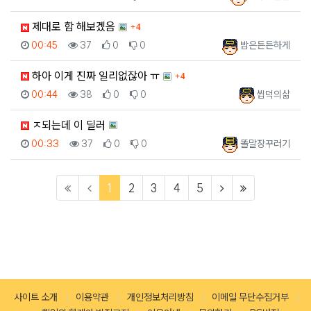
댓글
제대로 함 해보겠음
4
등록일
조회
추천
비추천
등록자
00:45
37
0
0
밥은든든하게
댓글
하아 이게 진짜 일리없잖아 ㅠ
4
등록일
조회
추천
비추천
등록자
00:44
38
0
0
씹덕의삶
ㅈ되는데 이 딜러
등록일
조회
추천
비추천
등록자
00:33
37
0
0
똘말장꾸러기
(current)
(next)
(last)
1
2
3
4
5
사이트 소개
이용약관
개인정보처리방침
이메일 무단수집거부