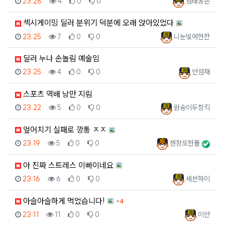
등록일
조회
추천
비추천
등록자
23:28
4
0
0
엄태웅손
섹시게이밍 딜러 분위기 덕분에 오래 앉아있었다
등록일
조회
추천
비추천
등록자
23:25
7
0
0
니눈빛에한잔
딜러 누나 손놀림 예술임
등록일
조회
추천
비추천
등록자
23:25
4
0
0
안섬재
스포츠 역배 낭만 지림
등록일
조회
추천
비추천
등록자
23:22
5
0
0
원숭이두창킥
엎어치기 실패로 깡통 ㅈㅈ
등록일
조회
추천
비추천
등록자
23:19
5
0
0
젠장또한폴
아 진짜 스트레스 이빠이네요
등록일
조회
추천
비추천
등록자
23:16
6
0
0
세븐하이
댓글
아슬아슬하게 먹었습니다!
4
등록일
조회
추천
비추천
등록자
23:11
11
0
0
이안