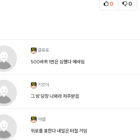
0
0
추천
비추
료
클로로님의 댓글
클로로
500바퀴 1번은 심했다 에바임
키르아님의 댓글
키르아
그 방 당장 나와라 저주받음
야큡님의 댓글
야큡
위로를 표한다 내일은 터질 거임