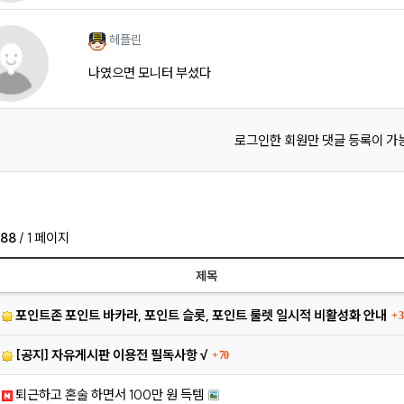
헤플린님의 댓글
헤플린
나였으면 모니터 부셨다
로그인한 회원만 댓글 등록이 가
588
/ 1 페이지
제목
댓
지사항
포인트존 포인트 바카라, 포인트 슬롯, 포인트 룰렛 일시적 비활성화 안내
3
댓글
지사항
[공지] 자유게시판 이용전 필독사항 √
70
퇴근하고 혼술 하면서 100만 원 득템