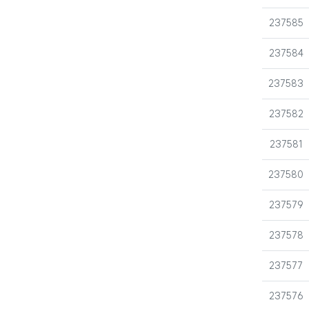
번호
237585
번호
237584
번호
237583
번호
237582
번호
237581
번호
237580
번호
237579
번호
237578
번호
237577
번호
237576