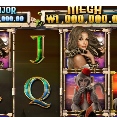
지노 > 명성카지노 로 리뉴얼 됩니다.
[안내] 게임방카지노 → 에디션 벳
 번호를 맞춰라!!
[진행중]
[1236회] 로또 보너스 번호를 맞춰라!!
되는 회원가입이벤트!
[진행중]
회원가입만해도 지급되는 회원가입이벤트!
크 이벤트!!
]
레벨업하고 선물 받자!!
트!!