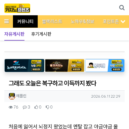
메뉴
이벤트
커뮤니티
블랙리스트
노하우&정보
포인트존
서
자유게시판
후기게시판
그래도 오늘은 복구하고 이득까지 봤다
작성자 정보
작성
작성일
헤플린
2026.06.11 22:29
컨텐츠 정보
조회
댓글
추천
비추천
76
3
0
0
본문
처음에 잃어서 뇌정지 왔었는데 멘탈 잡고 야금야금 올