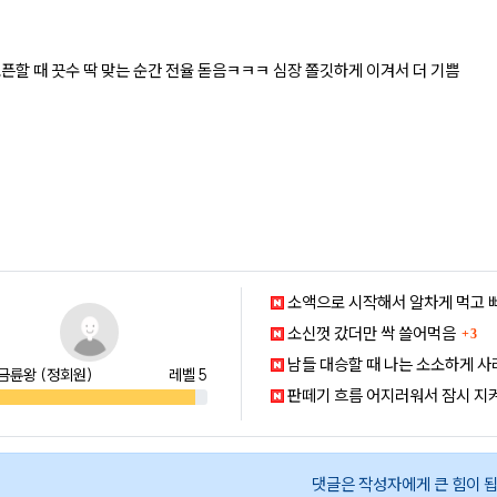
카지노 > 명성카지노 로 리뉴얼 됩니다.
[안내] 게임방카지노 → 에디션 
픈할 때 끗수 딱 맞는 순간 전율 돋음ㅋㅋㅋ 심장 쫄깃하게 이겨서 더 기쁨
 보너스 번호를 맞춰라!!
[진행중]
[1236회] 로또 보너스 번호를 맞춰라!!
 지급되는 회원가입이벤트!
[진행중]
회원가입만해도 지급되는 회원가입이벤트!
체크 이벤트!!
행중]
레벨업하고 선물 받자!!
소액으로 시작해서 알차게 먹고 
이벤트!!
댓글
소신껏 갔더만 싹 쓸어먹음
3
남들 대승할 때 나는 소소하게 사
금륜왕
(정회원)
레벨 5
판떼기 흐름 어지러워서 잠시 지
댓글은 작성자에게 큰 힘이 