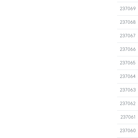
번호
237069
번호
237068
번호
237067
번호
237066
번호
237065
번호
237064
번호
237063
번호
237062
번호
237061
번호
237060