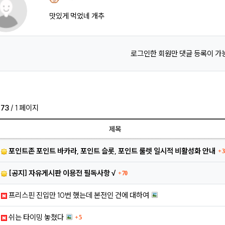
맛있게 먹었네 개추
로그인한 회원만 댓글 등록이 가
073
/ 1 페이지
제목
댓
지사항
포인트존 포인트 바카라, 포인트 슬롯, 포인트 룰렛 일시적 비활성화 안내
3
댓글
지사항
[공지] 자유게시판 이용전 필독사항 √
70
프리스핀 진입만 10번 했는데 본전인 건에 대하여
댓글
쉬는 타이밍 놓쳤다
5