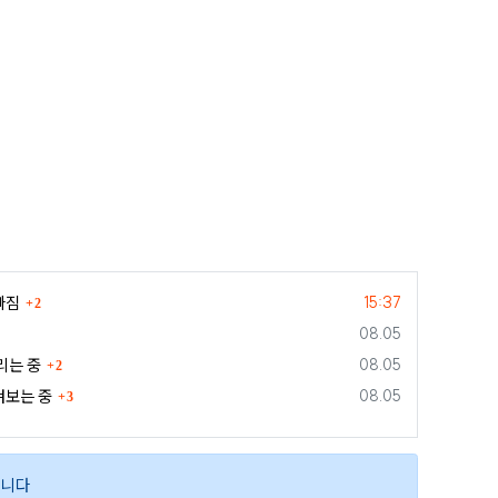
벳 으로 통합 운영됩니다
[공지] 텔레그램 채널 운영 중지 안내
[안
댓글
등록일
빠짐
15:37
2
등록일
08.05
댓글
등록일
리는 중
08.05
2
댓글
등록일
켜보는 중
08.05
3
됩니다