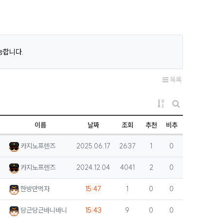
능합니다.
목록
게시물 정렬
게시판 검색
이름
날짜
조회
추천
비추
글
등록자
등록일
조회
추천
비추천
카지노프렌즈
2025.06.17
2637
1
0
등록자
등록일
조회
추천
비추천
카지노프렌즈
2024.12.04
4041
2
0
등록자
등록일
조회
추천
비추천
한방만먹자
15:47
1
0
0
등록자
등록일
조회
추천
비추천
당근당근바니바니
15:43
9
0
0