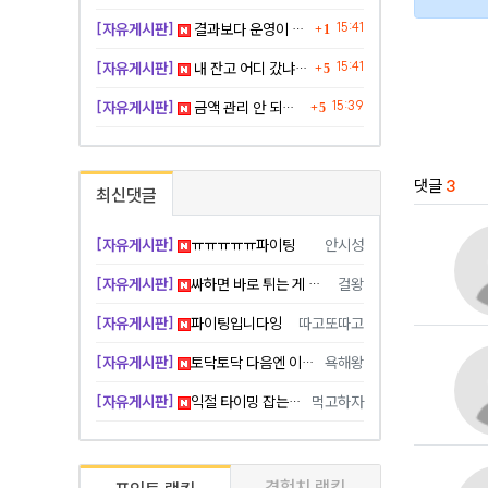
댓글
등록일
15:41
[자유게시판]
결과보다 운영이 좋았음
1
댓글
등록일
15:41
[자유게시판]
내 잔고 어디 갔냐 진짜 순식간이네
5
댓글
등록일
15:39
[자유게시판]
금액 관리 안 되면 아무리 많이 따도 의미 없음
5
관련자
댓글
3
최신댓글
등록자
[자유게시판]
ㅠㅠㅠㅠㅠ파이팅
안시성
등록자
[자유게시판]
싸하면 바로 튀는 게 답임
걸왕
등록자
[자유게시판]
파이팅입니다잉
따고또따고
등록자
[자유게시판]
토닥토닥 다음엔 이길 거임
욕해왕
등록자
[자유게시판]
익절 타이밍 잡는 게 기술임
먹고하자
경험치 랭킹