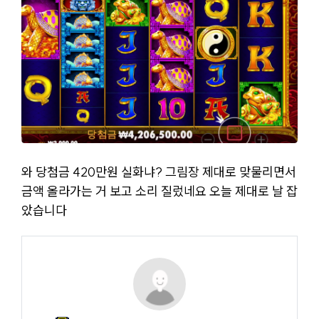
와 당첨금 420만원 실화냐? 그림장 제대로 맞물리면서
금액 올라가는 거 보고 소리 질렀네요 오늘 제대로 날 잡
았습니다