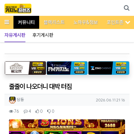
메뉴
이벤트
커뮤니티
블랙리스트
노하우&정보
포인트존
서
자유게시판
후기게시판
줄줄이 나오더니 대박 터짐
작성자 정보
작성
작성일
딩동
2026.06.11 21:16
컨텐츠 정보
조회
댓글
추천
비추천
76
4
0
0
본문