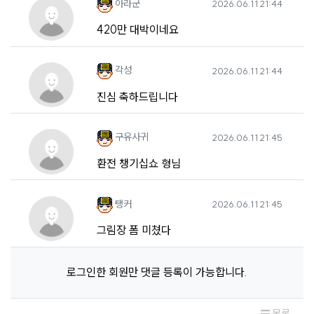
아라군님의 댓글
작성일
아라군
2026.06.11 21:44
420만 대박이네요
각성님의 댓글
작성일
각성
2026.06.11 21:44
진심 축하드립니다
구유사귀님의 댓글
작성일
구유사귀
2026.06.11 21:45
환전 챙기십쇼 형님
탱커님의 댓글
작성일
탱커
2026.06.11 21:45
그림장 폼 미쳤다
로그인한 회원만 댓글 등록이 가능합니다.
목록