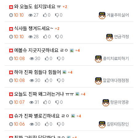
댓글
와 오늘도 쉽지않네요 ㅠ
2
등록일
조회
추천
비추천
등록자
10:10
27
0
0
겨울추위싫어
댓글
식사들 챙겨드세요~
2
등록일
조회
추천
비추천
등록자
10:10
28
0
0
연금걱정
댓글
에볼슈 지긋지긋하네요 ㄹㅇ
4
등록일
조회
추천
비추천
등록자
10:08
30
0
0
충치치료피하기
댓글
하아 진짜 힘들다 힘들어
4
등록일
조회
추천
비추천
등록자
10:08
30
0
0
말끝마다점점점
댓글
오늘도 진짜 왜그러는거냐 ㅠㅠ
4
등록일
조회
추천
비추천
등록자
10:07
31
0
0
항문의영광
댓글
슈가 진짜 별로긴하네요 ㄹㅇ
4
등록일
조회
추천
비추천
등록자
10:06
30
0
0
킬링타임장인
댓글
진짜 그림장 답답하다 ㄹㅇ
4