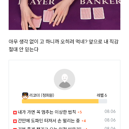
아무 생각 없이 고 하니까 오히려 먹네? 앞으로 내 직감
절대 안 믿는다
리코더
(정회원)
레벨 6
90%
댓글
등록일
08.06
내가 가면 꼭 멈추는 이상한 법칙
5
댓글
등록일
08.06
간만에 도파민 터져서 손 떨리는 중
4
댓글
등록일
08.06