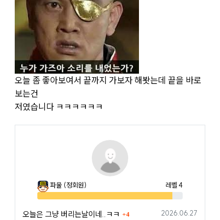
오늘 좀 좋아보여서 끝까지 가보자 해봣는데 끝을 바로
보는건
저였습니다 ㅋㅋㅋㅋㅋㅋ
파울
(정회원)
레벨 4
93%
댓글
등록일
2026.06.27
오늘은 그냥 버리는날이네..ㅋㅋ
4