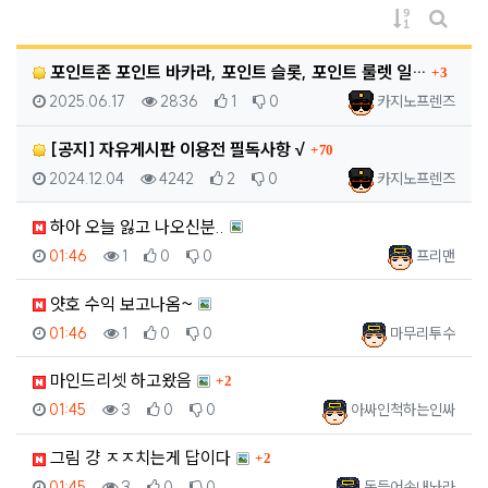
게시물 정렬
게시판 
댓글
포인트존 포인트 바카라, 포인트 슬롯, 포인트 룰렛 일…
3
등록일
조회
추천
비추천
등록자
2025.06.17
2836
1
0
카지노프렌즈
댓글
[공지] 자유게시판 이용전 필독사항 √
70
등록일
조회
추천
비추천
등록자
2024.12.04
4242
2
0
카지노프렌즈
하아 오늘 잃고 나오신분..
등록일
조회
추천
비추천
등록자
01:46
1
0
0
프리맨
얏호 수익 보고나옴~
등록일
조회
추천
비추천
등록자
01:46
1
0
0
마무리투수
댓글
마인드리셋 하고왔음
2
등록일
조회
추천
비추천
등록자
01:45
3
0
0
아싸인척하는인싸
댓글
그림 걍 ㅈㅈ치는게 답이다
2
등록일
조회
추천
비추천
등록자
01:45
3
0
0
돈들어손내놔라