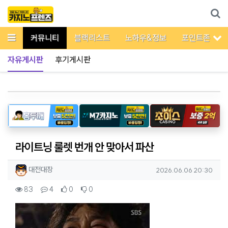
메뉴
이벤트
커뮤니티
블랙리스트
노하우&정보
포인트존
서
자유게시판
후기게시판
라이트닝 룰렛 번개 안 맞아서 파산
작성자 정보
작성
작성일
대전대장
2026.06.06 20:30
컨텐츠 정보
조회
댓글
추천
비추천
83
4
0
0
본문