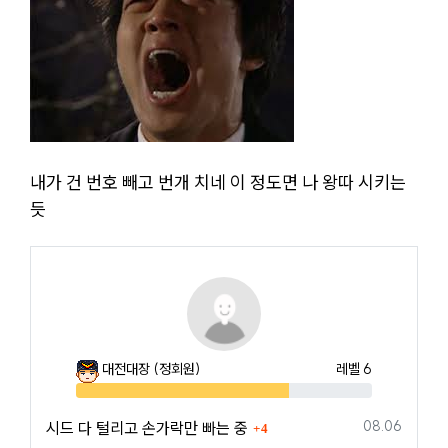
내가 건 번호 빼고 번개 치네 이 정도면 나 왕따 시키는
듯
대전대장
(정회원)
레벨 6
72%
댓글
등록일
08.06
시드 다 털리고 손가락만 빠는 중
4
댓글