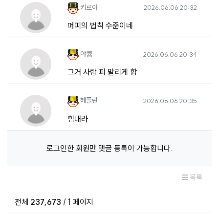
키르아님의 댓글
작성일
키르아
2026.06.06 20:32
머피의 법칙 수준이네
야큡님의 댓글
작성일
야큡
2026.06.06 20:34
그거 사람 피 말리게 함
헤플린님의 댓글
작성일
헤플린
2026.06.06 20:35
힘내라
로그인한 회원만 댓글 등록이 가능합니다.
목록
전체
237,673
/ 1 페이지