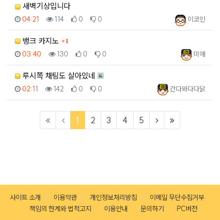
새벽기상입니다
등록일
조회
추천
비추천
등록자
04:21
114
0
0
이코인
댓글
뱅크 카지노
1
등록일
조회
추천
비추천
등록자
03:40
130
0
0
미애
루시쪽 채팅도 살아있네
등록일
조회
추천
비추천
등록자
02:11
142
0
0
간다와다다닭
(current)
(next)
(last)
1
2
3
4
5
사이트 소개
이용약관
개인정보처리방침
이메일 무단수집거부
책임의 한계와 법적고지
이용안내
문의하기
PC버전