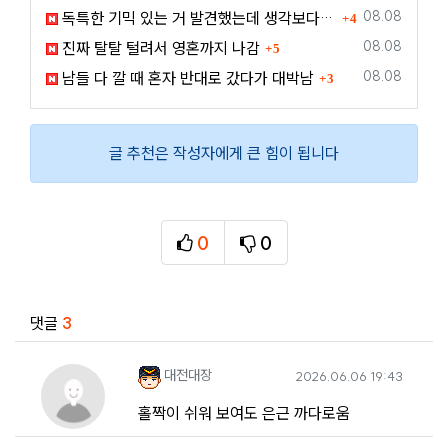
댓글
등록일
08.08
독특한 기믹 있는 거 발견했는데 생각보다 괜찮네
4
댓글
등록일
08.08
진짜 탈탈 털려서 영혼까지 나감
5
댓글
등록일
08.08
남들 다 깔 때 혼자 반대로 갔다가 대박남
3
글 추천은 작성자에게 큰 힘이 됩니다
0
0
추천
비추천
관련자료
댓글
3
대전대장님의 댓글
작성일
대전대장
2026.06.06 19:43
홀짝이 쉬워 보여도 은근 까다로움