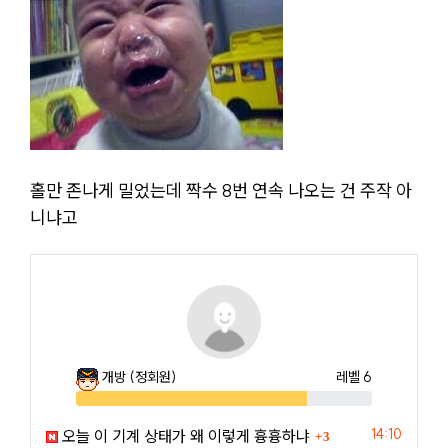
홀만 존나게 밀었는데 짝수 8번 연속 나오는 건 주작 아
니냐고
개방
(정회원)
레벨 6
78%
댓글
등록일
14:10
오늘 이 기계 상태가 왜 이렇게 흉흉하냐
3