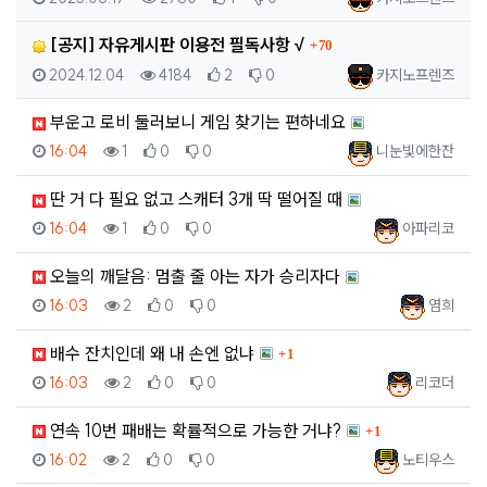
댓글
[공지] 자유게시판 이용전 필독사항 √
70
등록일
조회
추천
비추천
등록자
2024.12.04
4184
2
0
카지노프렌즈
부운고 로비 둘러보니 게임 찾기는 편하네요
등록일
조회
추천
비추천
등록자
16:04
1
0
0
니눈빛에한잔
딴 거 다 필요 없고 스캐터 3개 딱 떨어질 때
등록일
조회
추천
비추천
등록자
16:04
1
0
0
아파리코
오늘의 깨달음: 멈출 줄 아는 자가 승리자다
등록일
조회
추천
비추천
등록자
16:03
2
0
0
염희
댓글
배수 잔치인데 왜 내 손엔 없냐
1
등록일
조회
추천
비추천
등록자
16:03
2
0
0
리코더
댓글
연속 10번 패배는 확률적으로 가능한 거냐?
1
등록일
조회
추천
비추천
등록자
16:02
2
0
0
노티우스