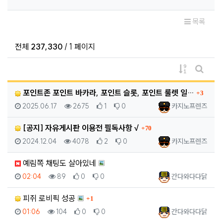
목록
전체
237,330
/ 1 페이지
게시물 정렬
게시판 
댓글
포인트존 포인트 바카라, 포인트 슬롯, 포인트 룰렛 일…
3
등록일
조회
추천
비추천
등록자
2025.06.17
2675
1
0
카지노프렌즈
댓글
[공지] 자유게시판 이용전 필독사항 √
70
등록일
조회
추천
비추천
등록자
2024.12.04
4078
2
0
카지노프렌즈
예림쪽 채팅도 살아있네
등록일
조회
추천
비추천
등록자
02:04
89
0
0
간다와다다닭
댓글
피쥐 로비픽 성공
1
등록일
조회
추천
비추천
등록자
01:06
104
0
0
간다와다다닭