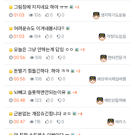
댓글
그림장에 지치네요 하아 ㅠㅠ
1
등록일
조회
추천
비추천
등록자
01:03
106
0
0
생각하기도운동
어려운슈도 이겨내봅시다!!
등록일
조회
추천
비추천
등록자
01:03
104
0
0
걱정1도없음
댓글
오늘은 그냥 안하는게 답임 ㅇㅇ
3
등록일
조회
추천
비추천
등록자
00:56
108
0
0
현타전문가
댓글
돈벌기 힘들긴하다..하아 ㅋㅋ
2
등록일
조회
추천
비추천
등록자
00:56
108
0
0
세상에서제일바쁨
댓글
뇌빼고 슬롯하면안되는이유
4
등록일
조회
추천
비추천
등록자
00:48
123
0
0
해킹당할까봐
댓글
근본없는 개잡슈긴합니다 ㄹㅇ
4
등록일
조회
추천
비추천
등록자
00:47
118
0
0
에리스
댓글
아 진짜 스트레스 이빠이다 ㅠ