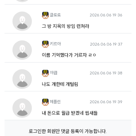
클로로님의 댓글
작성일
클로로
2026.06.06 19:36
그 방 지옥의 방임 런쳐라
키르아님의 댓글
작성일
키르아
2026.06.06 19:37
이름 기억했다가 거르자 ㄹㅇ
야큡님의 댓글
작성일
야큡
2026.06.06 19:38
나도 걔한테 개털림
헤플린님의 댓글
작성일
헤플린
2026.06.06 19:39
내 돈으로 월급 받겠네 씹새들
로그인한 회원만 댓글 등록이 가능합니다.