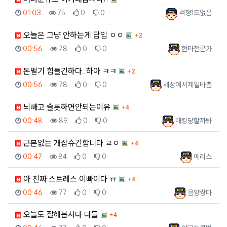
등록일
조회
추천
비추천
등록자
01:03
75
0
0
걱정1도없음
댓글
오늘은 그냥 안하는게 답임 ㅇㅇ
2
등록일
조회
추천
비추천
등록자
00:56
78
0
0
현타전문가
댓글
돈벌기 힘들긴하다..하아 ㅋㅋ
2
등록일
조회
추천
비추천
등록자
00:56
78
0
0
세상에서제일바쁨
댓글
뇌빼고 슬롯하면안되는이유
4
등록일
조회
추천
비추천
등록자
00:48
89
0
0
해킹당할까봐
댓글
근본없는 개잡슈긴합니다 ㄹㅇ
4
등록일
조회
추천
비추천
등록자
00:47
84
0
0
에리스
댓글
아 진짜 스트레스 이빠이다 ㅠ
4
등록일
조회
추천
비추천
등록자
00:46
77
0
0
음양쌍마
댓글
오늘도 잘해봅시다 다들
4