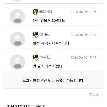
콜로라도검님의 댓글
작성일
콜로라도검
2026.06.06 19:48
대박 선물 받으셨네요
정다운급님의 댓글
작성일
정다운급
2026.06.06 19:49
환전 꼭 챙기시길 빕니다
기뮤세딘님의 댓글
작성일
기뮤세딘
2026.06.06 19:49
만 원의 기적 지렸다
로그인한 회원만 댓글 등록이 가능합니다.
목록
전체
237,330
/ 1 페이지