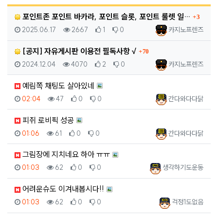
게시판 
댓글
포인트존 포인트 바카라, 포인트 슬롯, 포인트 룰렛 일…
3
등록일
조회
추천
비추천
등록자
2025.06.17
2667
1
0
카지노프렌즈
댓글
[공지] 자유게시판 이용전 필독사항 √
70
등록일
조회
추천
비추천
등록자
2024.12.04
4070
2
0
카지노프렌즈
예림쪽 채팅도 살아있네
등록일
조회
추천
비추천
등록자
02:04
47
0
0
간다와다다닭
피쥐 로비픽 성공
등록일
조회
추천
비추천
등록자
01:06
61
0
0
간다와다다닭
그림장에 지치네요 하아 ㅠㅠ
등록일
조회
추천
비추천
등록자
01:03
62
0
0
생각하기도운동
어려운슈도 이겨내봅시다!!
등록일
조회
추천
비추천
등록자
01:03
62
0
0
걱정1도없음