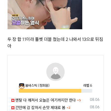
두 장 합 11이라 풀벳 더블 쳤는데 2 나와서 13으로 뒤짐
아
붐바스틱
(정회원)
레벨 6
85%
댓글
등록일
08.06
멘탈 다 깨져서 오늘은 여기까지만 한다
5
댓글
등록일
08.06
간만에 감 잡혀서 손맛 제대로 봄
2