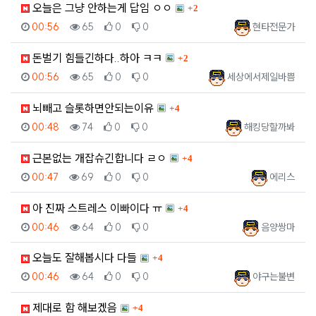
댓글
오늘은 그냥 안하는게 답임 ㅇㅇ
2
등록일
조회
추천
비추천
등록자
00:56
65
0
0
현타전문가
댓글
돈벌기 힘들긴하다..하아 ㅋㅋ
2
등록일
조회
추천
비추천
등록자
00:56
65
0
0
세상에서제일바쁨
댓글
뇌빼고 슬롯하면안되는이유
4
등록일
조회
추천
비추천
등록자
00:48
74
0
0
해킹당할까봐
댓글
근본없는 개잡슈긴합니다 ㄹㅇ
4
등록일
조회
추천
비추천
등록자
00:47
69
0
0
에리스
댓글
아 진짜 스트레스 이빠이다 ㅠ
4
등록일
조회
추천
비추천
등록자
00:46
64
0
0
음양쌍마
댓글
오늘도 잘해봅시다 다들
4
등록일
조회
추천
비추천
등록자
00:46
64
0
0
야구는불변
댓글
제대로 함 해보겠음
4