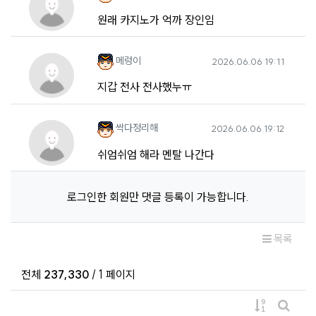
원래 카지노가 억까 장인임
메렁이님의 댓글
작성일
메렁이
2026.06.06 19:11
지갑 전사 전사했누ㅠ
싹다정리해님의 댓글
작성일
싹다정리해
2026.06.06 19:12
쉬엄쉬엄 해라 멘탈 나간다
로그인한 회원만 댓글 등록이 가능합니다.
목록
전체
237,330
/ 1 페이지
게시물 정렬