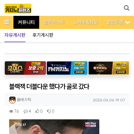
메뉴
이벤트
커뮤니티
블랙리스트
노하우&정보
포인트존
서
자유게시판
후기게시판
블랙잭 더블다운 했다가 골로 갔다
작성자 정보
작성
작성일
붐바스틱
2026.06.06 19:07
컨텐츠 정보
조회
댓글
추천
비추천
76
4
0
0
본문