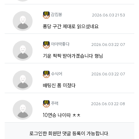
감킴봉님의 댓글
작성일
감킴봉
2026.06.03 21:53
퐁당 구간 제대로 읽으셨네요
아아딱좋다님의 댓글
작성일
아아딱좋다
2026.06.03 22:07
기운 팍팍 받아가겠습니다 형님
수식어님의 댓글
작성일
수식어
2026.06.03 22:07
배팅신 폼 미쳤다
주력님의 댓글
작성일
주력
2026.06.03 22:08
10연승 나이따 ㅊㅊ
로그인한 회원만 댓글 등록이 가능합니다.