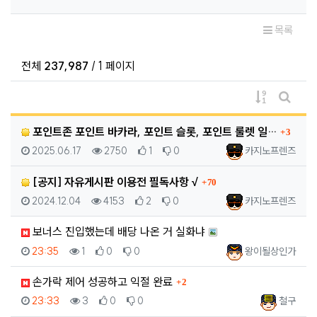
목록
전체
237,987
/ 1 페이지
게시물 정렬
게시판 
댓글
포인트존 포인트 바카라, 포인트 슬롯, 포인트 룰렛 일…
3
등록일
조회
추천
비추천
등록자
2025.06.17
2750
1
0
카지노프렌즈
댓글
[공지] 자유게시판 이용전 필독사항 √
70
등록일
조회
추천
비추천
등록자
2024.12.04
4153
2
0
카지노프렌즈
보너스 진입했는데 배당 나온 거 실화냐
등록일
조회
추천
비추천
등록자
23:35
1
0
0
왕이될상인가
댓글
손가락 제어 성공하고 익절 완료
2
등록일
조회
추천
비추천
등록자
23:33
3
0
0
철구