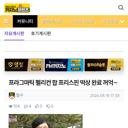
메뉴
이벤트
커뮤니티
블랙리스트
노하우&정보
포인트존
서
자유게시판
후기게시판
프라그마틱 펠리컨 팝 프리스핀 떡상 완료 꺼억~
작성자 정보
작성
작성일
철구
2026.05.15 17:33
컨텐츠 정보
조회
댓글
추천
비추천
104
4
0
0
본문