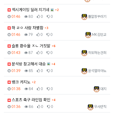
댓글
섹시게이밍 딜러 지기네
2
등록일
조회
추천
비추천
등록자
01:46
80
0
0
똘말장꾸러기
댓글
하 ㄹㅇ 사람 차별함
3
등록일
조회
추천
비추천
등록자
01:46
79
0
0
MK김민교
댓글
슬롯 환수율 ㅈㄴ 거짓말
6
등록일
조회
추천
비추천
등록자
01:43
87
0
0
히또하는건희
댓글
분석방 참고해서 대승
4
등록일
조회
추천
비추천
등록자
01:39
85
0
0
윤석열의야노
댓글
뱅크 카지노
2
등록일
조회
추천
비추천
등록자
01:38
84
0
0
대지
댓글
스포츠 축구 라인업 확인
4
등록일
조회
추천
비추천
등록자
01:36
86
0
0
무사만직