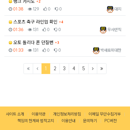
댓글
뱅크 카지노
2
등록일
조회
추천
비추천
등록자
01:38
129
0
0
대지
댓글
스포츠 축구 라인업 확인
4
등록일
조회
추천
비추천
등록자
01:36
131
0
0
무사만직
댓글
오토 돌리다 폰 던질뻔
3
등록일
조회
추천
비추천
등록자
01:33
131
0
0
박새로위대한
(current)
(next)
(last)
1
2
3
4
5
사이트 소개
이용약관
개인정보처리방침
이메일 무단수집거부
책임의 한계와 법적고지
이용안내
문의하기
PC버전