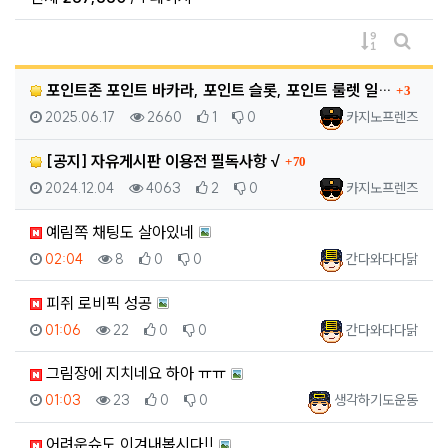
게시물 정렬
게시판 
댓글
포인트존 포인트 바카라, 포인트 슬롯, 포인트 룰렛 일…
3
등록일
조회
추천
비추천
등록자
2025.06.17
2660
1
0
카지노프렌즈
댓글
[공지] 자유게시판 이용전 필독사항 √
70
등록일
조회
추천
비추천
등록자
2024.12.04
4063
2
0
카지노프렌즈
예림쪽 채팅도 살아있네
등록일
조회
추천
비추천
등록자
02:04
8
0
0
간다와다다닭
피쥐 로비픽 성공
등록일
조회
추천
비추천
등록자
01:06
22
0
0
간다와다다닭
그림장에 지치네요 하아 ㅠㅠ
등록일
조회
추천
비추천
등록자
01:03
23
0
0
생각하기도운동
어려운슈도 이겨내봅시다!!