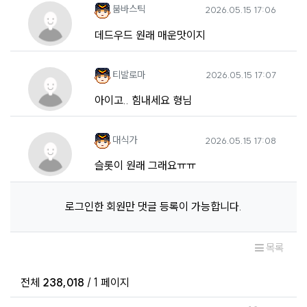
붐바스틱님의 댓글
작성일
붐바스틱
2026.05.15 17:06
데드우드 원래 매운맛이지
티발로마님의 댓글
작성일
티발로마
2026.05.15 17:07
아이고.. 힘내세요 형님
대식가님의 댓글
작성일
대식가
2026.05.15 17:08
슬롯이 원래 그래요ㅠㅠ
로그인한 회원만 댓글 등록이 가능합니다.
목록
전체
238,018
/ 1 페이지