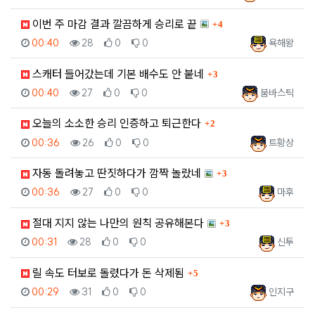
댓글
이번 주 마감 결과 깔끔하게 승리로 끝
4
등록일
조회
추천
비추천
등록자
00:40
28
0
0
욕해왕
댓글
스캐터 들어갔는데 기본 배수도 안 붙네
3
등록일
조회
추천
비추천
등록자
00:40
27
0
0
붐바스틱
댓글
오늘의 소소한 승리 인증하고 퇴근한다
2
등록일
조회
추천
비추천
등록자
00:36
26
0
0
트황상
댓글
자동 돌려놓고 딴짓하다가 깜짝 놀랐네
3
등록일
조회
추천
비추천
등록자
00:36
27
0
0
마후
댓글
절대 지지 않는 나만의 원칙 공유해본다
3
등록일
조회
추천
비추천
등록자
00:31
28
0
0
신투
댓글
릴 속도 터보로 돌렸다가 돈 삭제됨
5
등록일
조회
추천
비추천
등록자
00:29
31
0
0
인지구