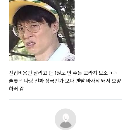
진입비용만 날리고 단 1원도 안 주는 꼬라지 보소ㅋㅋ
슬롯은 나랑 진짜 상극인가 보다 멘탈 바사삭 돼서 요양
하러 감