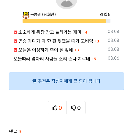
금륜왕
(정회원)
레벨 5
95%
댓글
등록일
08.08
소소하게 통장 잔고 늘려가는 재미
4
댓글
등록일
08.08
연승 가다가 딱 한 판 꺾였을 때가 고비임
3
댓글
등록일
08.08
오늘은 이상하게 촉이 잘 맞네
3
댓글
등록일
08.06
오늘따라 옆자리 사람들 소리 존나 지르네
5
글 추천은 작성자에게 큰 힘이 됩니다
0
0
추천
비추천
관련자료
댓글
3