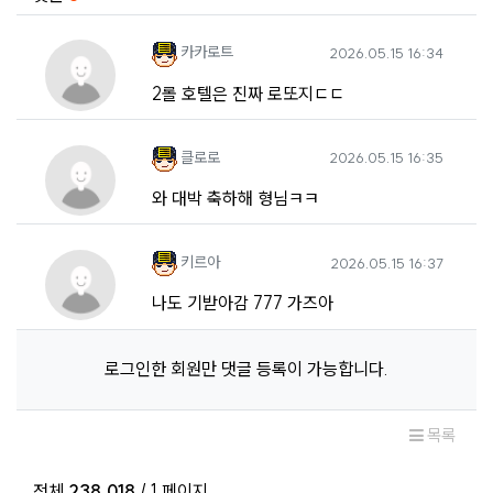
카카로트님의 댓글
작성일
카카로트
2026.05.15 16:34
2롤 호텔은 진짜 로또지ㄷㄷ
클로로님의 댓글
작성일
클로로
2026.05.15 16:35
와 대박 축하해 형님ㅋㅋ
키르아님의 댓글
작성일
키르아
2026.05.15 16:37
나도 기받아감 777 가즈아
로그인한 회원만 댓글 등록이 가능합니다.
목록
전체
238,018
/ 1 페이지