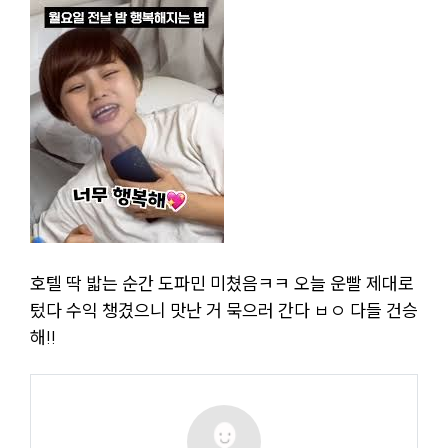
호텔 딱 밟는 순간 도파민 미쳤음ㅋㅋ 오늘 운빨 제대로
텄다 수익 챙겼으니 맛난 거 묵으러 간다 ㅂㅇ 다들 건승
해!!