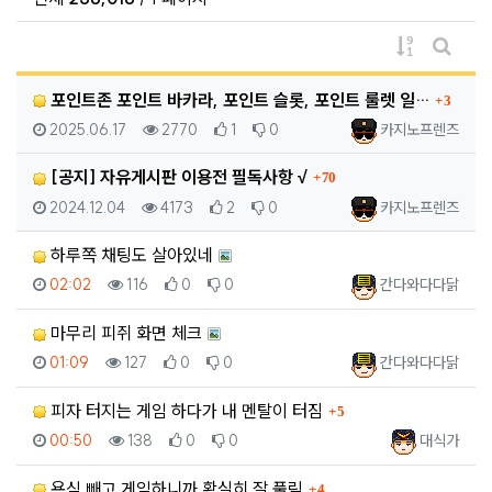
게시물 정렬
게시판 
댓글
포인트존 포인트 바카라, 포인트 슬롯, 포인트 룰렛 일…
3
등록일
조회
추천
비추천
등록자
2025.06.17
2770
1
0
카지노프렌즈
댓글
[공지] 자유게시판 이용전 필독사항 √
70
등록일
조회
추천
비추천
등록자
2024.12.04
4173
2
0
카지노프렌즈
하루쪽 채팅도 살아있네
등록일
조회
추천
비추천
등록자
02:02
116
0
0
간다와다다닭
마무리 피쥐 화면 체크
등록일
조회
추천
비추천
등록자
01:09
127
0
0
간다와다다닭
댓글
피자 터지는 게임 하다가 내 멘탈이 터짐
5
등록일
조회
추천
비추천
등록자
00:50
138
0
0
대식가
댓글
욕심 빼고 게임하니까 확실히 잘 풀림
4