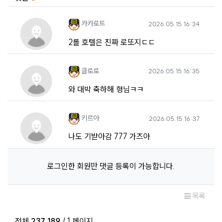
카카로트님의 댓글
작성일
카카로트
2026.05.15 16:34
2롤 호텔은 진짜 로또지ㄷㄷ
클로로님의 댓글
작성일
클로로
2026.05.15 16:35
와 대박 축하해 형님ㅋㅋ
키르아님의 댓글
작성일
키르아
2026.05.15 16:37
나도 기받아감 777 가즈아
로그인한 회원만 댓글 등록이 가능합니다.
목록
전체
237,189
/ 1 페이지