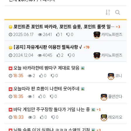
게시물 정렬
게시판 
댓글
포인트존 포인트 바카라, 포인트 슬롯, 포인트 룰렛 일…
3
등록일
조회
추천
비추천
등록자
2025.06.17
2641
1
0
카지노프렌즈
댓글
[공지] 자유게시판 이용전 필독사항 √
70
등록일
조회
추천
비추천
등록자
2024.12.04
4045
2
0
카지노프렌즈
오늘 바카라한테 뺨따구 제대로 맞음
등록일
조회
추천
비추천
등록자
18:35
2
0
0
코니
오늘따라 판 흐름이 나한테 웃어주네
등록일
조회
추천
비추천
등록자
18:35
1
0
0
줄만간다
댓글
바닥 게임만 주구장창 돌다가 거덜 나는 중
1
등록일
조회
추천
비추천
등록자
18:33
3
0
0
레오리오
댓글
님들 슬롯 이거 실화냐 ㅋㅋㅋ 소액의 기적
3