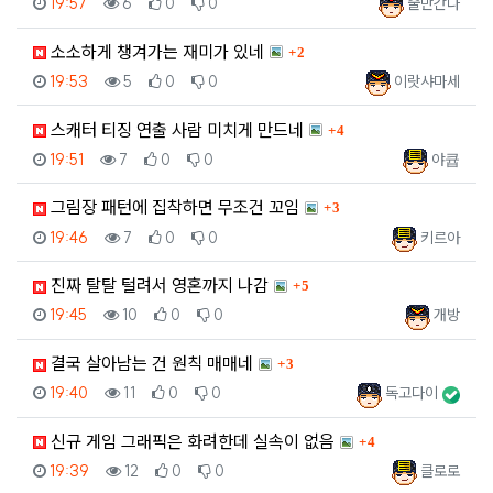
등록일
조회
추천
비추천
등록자
19:57
6
0
0
줄만간다
댓글
소소하게 챙겨가는 재미가 있네
2
등록일
조회
추천
비추천
등록자
19:53
5
0
0
이랏샤마세
댓글
스캐터 티징 연출 사람 미치게 만드네
4
등록일
조회
추천
비추천
등록자
19:51
7
0
0
야큡
댓글
그림장 패턴에 집착하면 무조건 꼬임
3
등록일
조회
추천
비추천
등록자
19:46
7
0
0
키르아
댓글
진짜 탈탈 털려서 영혼까지 나감
5
등록일
조회
추천
비추천
등록자
19:45
10
0
0
개방
댓글
결국 살아남는 건 원칙 매매네
3
등록일
조회
추천
비추천
등록자
19:40
11
0
0
독고다이
댓글
신규 게임 그래픽은 화려한데 실속이 없음
4
등록일
조회
추천
비추천
등록자
19:39
12
0
0
클로로