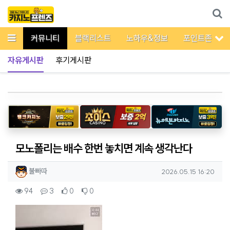
메뉴
이벤트
커뮤니티
블랙리스트
노하우&정보
포인트존
서
자유게시판
후기게시판
모노폴리는 배수 한번 놓치면 계속 생각난다
작성자 정보
작성
작성일
불빠따
2026.05.15 16:20
컨텐츠 정보
조회
댓글
추천
비추천
94
3
0
0
본문