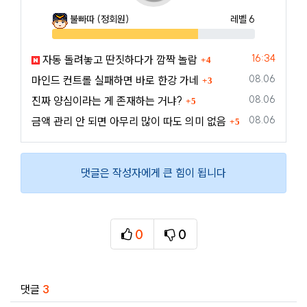
불빠따
(정회원)
레벨 6
72%
댓글
등록일
16:34
자동 돌려놓고 딴짓하다가 깜짝 놀람
4
댓글
등록일
08.06
마인드 컨트롤 실패하면 바로 한강 가네
3
댓글
등록일
08.06
진짜 양심이라는 게 존재하는 거냐?
5
댓글
등록일
08.06
금액 관리 안 되면 아무리 많이 따도 의미 없음
5
댓글은 작성자에게 큰 힘이 됩니다
0
0
추천
비추천
관련자료
댓글
3