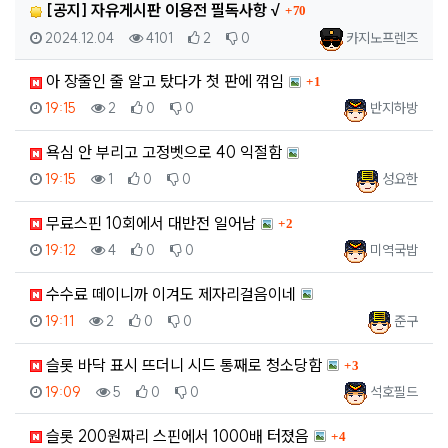
댓글
[공지] 자유게시판 이용전 필독사항 √
70
등록일
조회
추천
비추천
등록자
2024.12.04
4101
2
0
카지노프렌즈
댓글
아 장줄인 줄 알고 탔다가 첫 판에 꺾임
1
등록일
조회
추천
비추천
등록자
19:15
2
0
0
반지하방
욕심 안 부리고 고정벳으로 40 익절함
등록일
조회
추천
비추천
등록자
19:15
1
0
0
성요한
댓글
무료스핀 10회에서 대반전 일어남
2
등록일
조회
추천
비추천
등록자
19:12
4
0
0
미역국밥
수수료 떼이니까 이겨도 제자리걸음이네
등록일
조회
추천
비추천
등록자
19:11
2
0
0
준구
댓글
슬롯 바닥 표시 뜨더니 시드 통째로 청소당함
3
등록일
조회
추천
비추천
등록자
19:09
5
0
0
석호필드
댓글
슬롯 200원짜리 스핀에서 1000배 터졌음
4