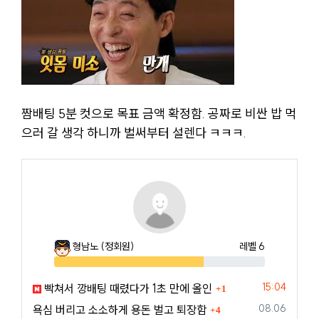
짬배팅 5분 컷으로 목표 금액 확정함. 공짜로 비싼 밥 먹
으러 갈 생각 하니까 벌써부터 설렌다 ㅋㅋㅋ.
형남노
(정회원)
레벨 6
71%
댓글
등록일
15:04
빡쳐서 깡배팅 때렸다가 1초 만에 올인
1
댓글
등록일
08.06
욕심 버리고 소소하게 용돈 벌고 퇴장함
4