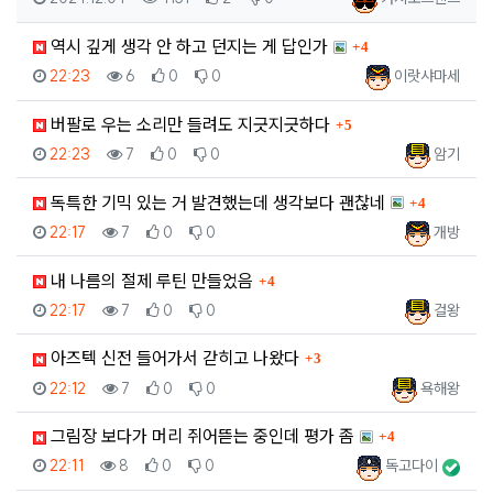
댓글
역시 깊게 생각 안 하고 던지는 게 답인가
4
등록일
조회
추천
비추천
등록자
22:23
6
0
0
이랏샤마세
댓글
버팔로 우는 소리만 들려도 지긋지긋하다
5
등록일
조회
추천
비추천
등록자
22:23
7
0
0
암기
댓글
독특한 기믹 있는 거 발견했는데 생각보다 괜찮네
4
등록일
조회
추천
비추천
등록자
22:17
7
0
0
개방
댓글
내 나름의 절제 루틴 만들었음
4
등록일
조회
추천
비추천
등록자
22:17
7
0
0
걸왕
댓글
아즈텍 신전 들어가서 갇히고 나왔다
3
등록일
조회
추천
비추천
등록자
22:12
7
0
0
욕해왕
댓글
그림장 보다가 머리 쥐어뜯는 중인데 평가 좀
4
등록일
조회
추천
비추천
등록자
22:11
8
0
0
독고다이