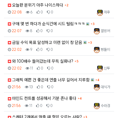
댓글
오늘판 분위기 아주 나이스하다
2
등록일
조회
추천
비추천
등록자
22:08
6
0
0
마후
댓글
구매 몇 번 하다가 순식간에 시드 털림ㅋㅋㅋ
3
등록일
조회
추천
비추천
등록자
22:07
8
0
0
열빙어
댓글
금일 수익 목표 달성하고 미련 없이 창 닫음
3
등록일
조회
추천
비추천
등록자
22:02
9
0
0
빵돌이
댓글
와 100배수 들어갔는데 무득 실화냐?
5
등록일
조회
추천
비추천
등록자
22:02
11
0
0
신투
댓글
그래픽 예쁜 건 좋은데 연출 너무 길어서 지루함
4
등록일
조회
추천
비추천
등록자
21:56
13
0
0
대식가
댓글
마인드 컨트롤 성공해서 기분 존나 좋다
4
등록일
조회
추천
비추천
등록자
21:56
11
0
0
수라검
댓글
스캐터 2개에서 멈출 때 혈압 오르는 사람?
3